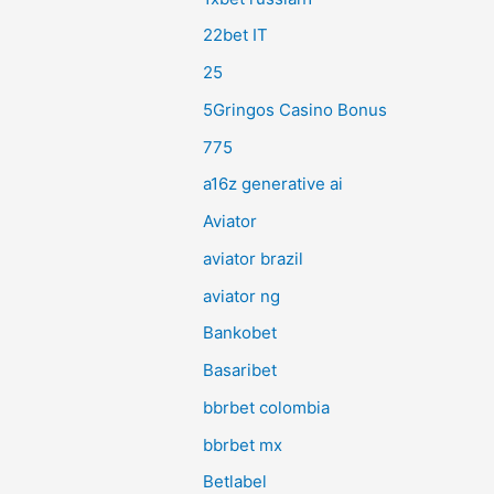
22bet IT
25
5Gringos Casino Bonus
775
a16z generative ai
Aviator
aviator brazil
aviator ng
Bankobet
Basaribet
bbrbet colombia
bbrbet mx
Betlabel