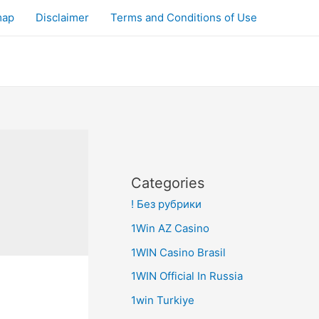
map
Disclaimer
Terms and Conditions of Use
Categories
! Без рубрики
1Win AZ Casino
1WIN Casino Brasil
1WIN Official In Russia
1win Turkiye