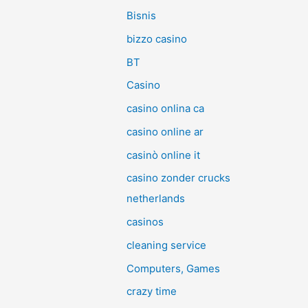
Bisnis
bizzo casino
BT
Casino
casino onlina ca
casino online ar
casinò online it
casino zonder crucks
netherlands
casinos
cleaning service
Computers, Games
crazy time