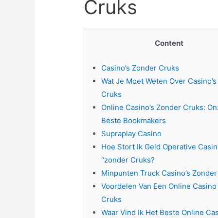
Cruks
Content
Casino’s Zonder Cruks
Wat Je Moet Weten Over Casino’s
Cruks
Online Casino’s Zonder Cruks: On
Beste Bookmakers
Supraplay Casino
Hoe Stort Ik Geld Operative Casin
“zonder Cruks?
Minpunten Truck Casino’s Zonder
Voordelen Van Een Online Casino
Cruks
Waar Vind Ik Het Beste Online Ca