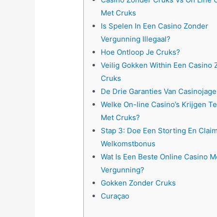
Met Cruks
Is Spelen In Een Casino Zonder
Vergunning Illegaal?
Hoe Ontloop Je Cruks?
Veilig Gokken Within Een Casino
Cruks
De Drie Garanties Van Casinojag
Welke On-line Casino’s Krijgen T
Met Cruks?
Stap 3: Doe Een Storting En Clai
Welkomstbonus
Wat Is Een Beste Online Casino M
Vergunning?
Gokken Zonder Cruks
Curaçao