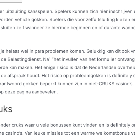
er uitsluiting kansspelen. Spelers kunnen zich hier inschrijven 
orden vehicle gokken. Spelers die voor zelfuitsluiting kiezen e
besluiten zelf wanneer ze hiermee beginnen en of durante wann
 je helaas wel in para problemen komen. Gelukkig kan dit ook vr
de Belastingdienst. Na” “het invullen van het formulier ontvang
orde kan maken. Het enige risico is dat de Nederlandse overhei
an de afspraak houdt. Het risico op probleemgokken is definitely 
rantwoord gokken beperkt kunnen zijn in niet-CRUKS casino’s.
 op deze pagina aanbevelen.
uks
onder cruks waar u vele bonussen kunt vinden en is definitely 
ne casino’s. Van leuke missies tot een warme welkomstbonus v