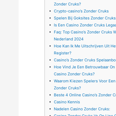
Zonder Cruks?
Crypto-casino’s Zonder Cruks
Spelen Bij Goksites Zonder Cruks
Is Een Casino Zonder Cruks Lega
Faq: Top Casino’s Zonder Cruks W
Nederland 2024
Hoe Kan Ik Me Uitschrijven Uit He
Register?
Casino’s Zonder Cruks Spelaanb
Hoe Vind Je Een Betrouwbaar On 
Casino Zonder Cruks?
Waarom Kiezen Spelers Voor Een
Zonder Cruks?
Beste 4 Online Casino’s Zonder C
Casino Kennis
Nadelen Casino Zonder Cruks:
Casino Zonder Cruks Vs On Line 