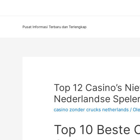
Lewati
ke
konten
Pusat Informasi Terbaru dan Terlengkap
Top 12 Casino’s Nie
Nederlandse Spele
casino zonder crucks netherlands
/ Ol
Top 10 Beste O