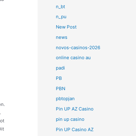
n_bt
s
n_pu
New Post
news
novos-casinos-2026
online casino au
padi
PB
PBN
pbtopjan
en.
Pin UP AZ Casino
.
pin up casino
ot
it
Pin UP Casino AZ