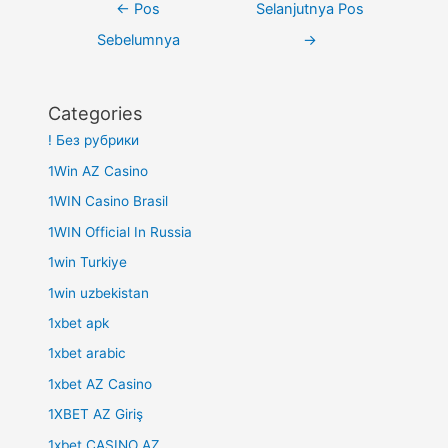
Navigasi
←
Pos
Selanjutnya Pos
pos
Sebelumnya
→
Categories
! Без рубрики
1Win AZ Casino
1WIN Casino Brasil
1WIN Official In Russia
1win Turkiye
1win uzbekistan
1xbet apk
1xbet arabic
1xbet AZ Casino
1XBET AZ Giriş
1xbet CASINO AZ