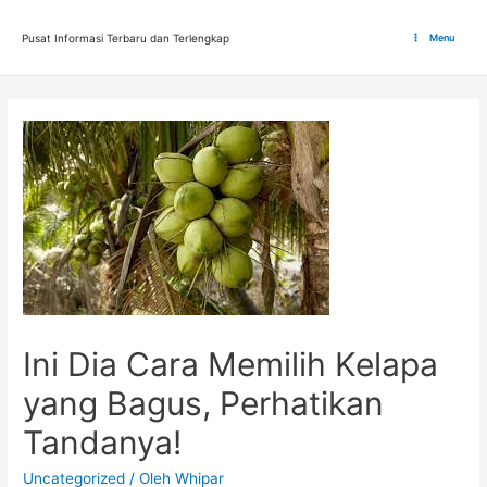
Lewati
ke
Pusat Informasi Terbaru dan Terlengkap
Menu
Main
konten
Menu
Ini Dia Cara Memilih Kelapa
yang Bagus, Perhatikan
Tandanya!
Uncategorized
/ Oleh
Whipar