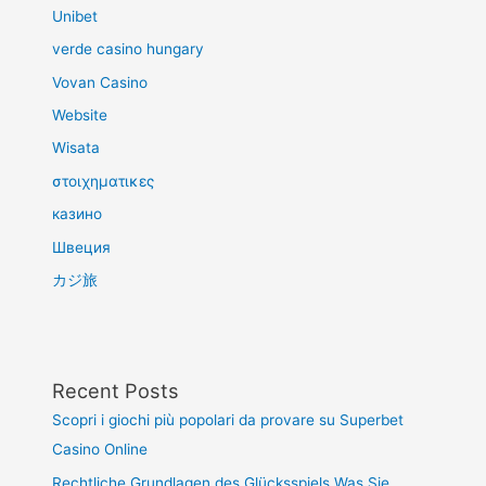
Unibet
verde casino hungary
Vovan Casino
Website
Wisata
στοιχηματικες
казино
Швеция
カジ旅
Recent Posts
Scopri i giochi più popolari da provare su Superbet
Casino Online
Rechtliche Grundlagen des Glücksspiels Was Sie