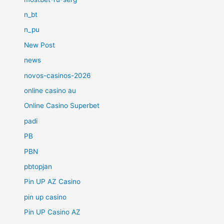
n_bt
n_pu
New Post
news
novos-casinos-2026
online casino au
Online Casino Superbet
padi
PB
PBN
pbtopjan
Pin UP AZ Casino
pin up casino
Pin UP Casino AZ