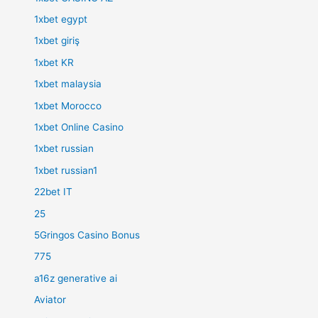
1xbet egypt
1xbet giriş
1xbet KR
1xbet malaysia
1xbet Morocco
1xbet Online Casino
1xbet russian
1xbet russian1
22bet IT
25
5Gringos Casino Bonus
775
a16z generative ai
Aviator