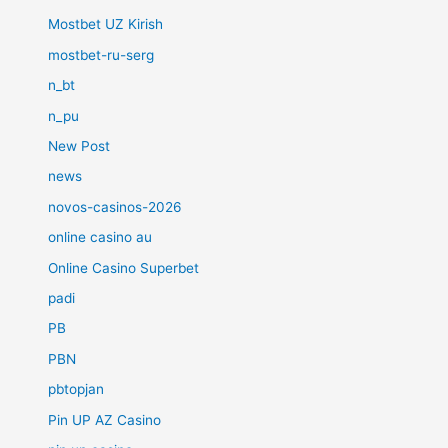
Mostbet UZ Kirish
mostbet-ru-serg
n_bt
n_pu
New Post
news
novos-casinos-2026
online casino au
Online Casino Superbet
padi
PB
PBN
pbtopjan
Pin UP AZ Casino