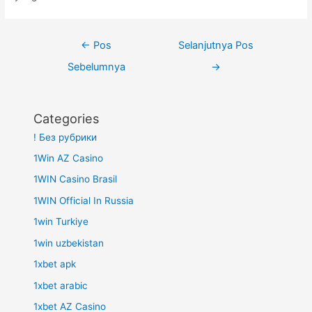
Navigasi
←
Pos
Selanjutnya Pos
pos
Sebelumnya
→
Categories
! Без рубрики
1Win AZ Casino
1WIN Casino Brasil
1WIN Official In Russia
1win Turkiye
1win uzbekistan
1xbet apk
1xbet arabic
1xbet AZ Casino