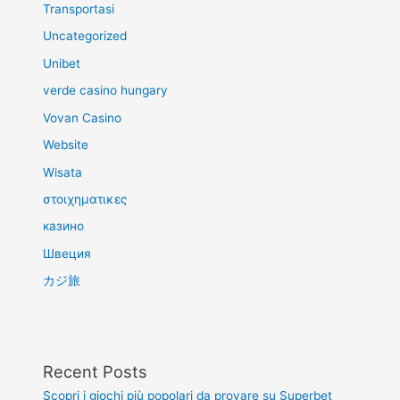
Transportasi
Uncategorized
Unibet
verde casino hungary
Vovan Casino
Website
Wisata
στοιχηματικες
казино
Швеция
カジ旅
Recent Posts
Scopri i giochi più popolari da provare su Superbet