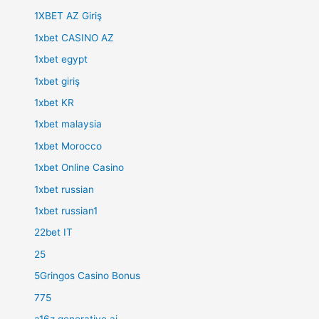
1XBET AZ Giriş
1xbet CASINO AZ
1xbet egypt
1xbet giriş
1xbet KR
1xbet malaysia
1xbet Morocco
1xbet Online Casino
1xbet russian
1xbet russian1
22bet IT
25
5Gringos Casino Bonus
775