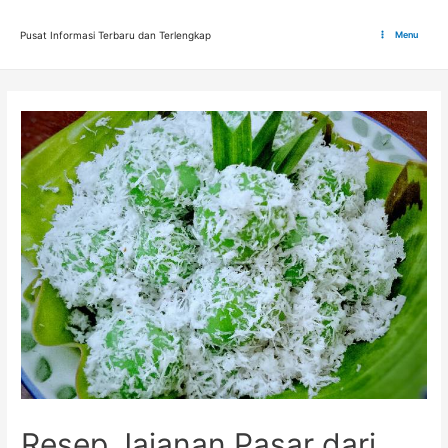
Lewati
ke
Pusat Informasi Terbaru dan Terlengkap
Menu
Main
konten
Menu
Resep Jajanan Pasar dari