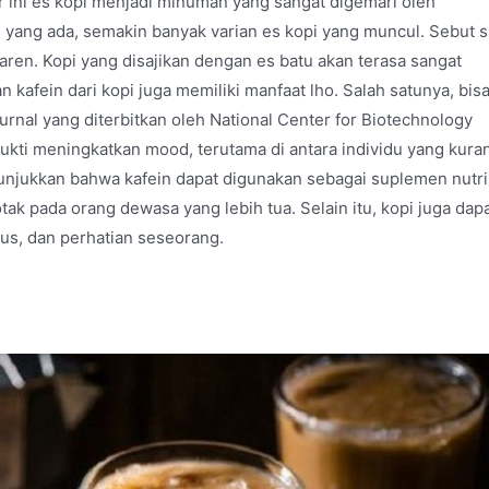
r ini es kopi menjadi minuman yang sangat digemari oleh
 yang ada, semakin banyak varian es kopi yang muncul. Sebut s
 aren. Kopi yang disajikan dengan es batu akan terasa sangat
afein dari kopi juga memiliki manfaat lho. Salah satunya, bis
nal yang diterbitkan oleh National Center for Biotechnology
bukti meningkatkan mood, terutama di antara individu yang kura
unjukkan bahwa kafein dapat digunakan sebagai suplemen nutri
k pada orang dewasa yang lebih tua. Selain itu, kopi juga dap
us, dan perhatian seseorang.