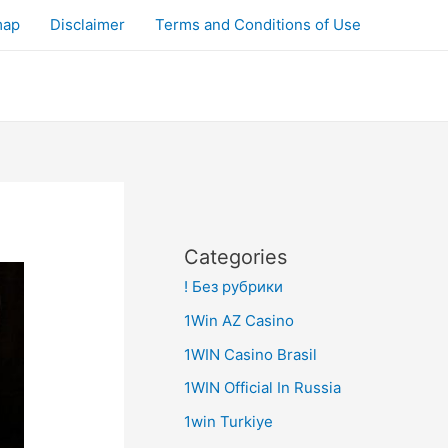
map
Disclaimer
Terms and Conditions of Use
Categories
! Без рубрики
1Win AZ Casino
1WIN Casino Brasil
1WIN Official In Russia
1win Turkiye