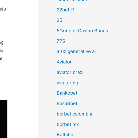
aja
22bet IT
25
a
5Gringos Casino Bonus
775
ng
si
a16z generative ai
at
Aviator
aviator brazil
aviator ng
Bankobet
Basaribet
bbrbet colombia
bbrbet mx
Betlabel