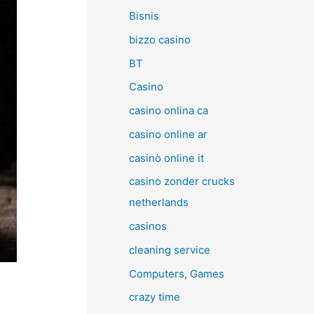
Bisnis
bizzo casino
BT
Casino
casino onlina ca
casino online ar
casinò online it
casino zonder crucks
netherlands
casinos
cleaning service
Computers, Games
crazy time