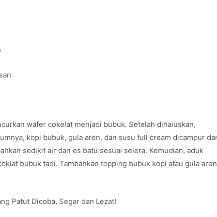
)
asan
curkan wafer cokelat menjadi bubuk. Setelah dihaluskan,
mnya, kopi bubuk, gula aren, dan susu full cream dicampur da
ahkan sedikit air dan es batu sesuai selera. Kemudian, aduk
oklat bubuk tadi. Tambahkan topping bubuk kopi atau gula are
g Patut Dicoba, Segar dan Lezat!