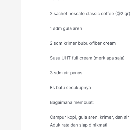
2 sachet nescafe classic coffee (@2 gr
1 sdm gula aren
2 sdm krimer bubuk/fiber cream
Susu UHT full cream (merk apa saja)
3 sdm air panas
Es batu secukupnya
Bagaimana membuat:
Campur kopi, gula aren, krimer, dan a
Aduk rata dan siap dinikmati.