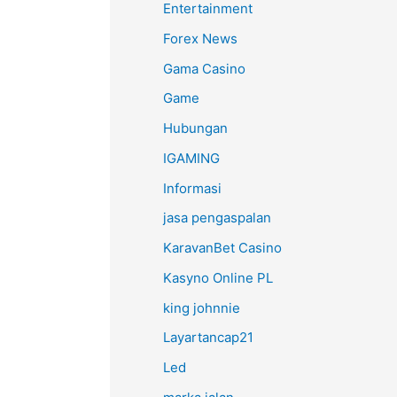
Entertainment
Forex News
Gama Casino
Game
Hubungan
IGAMING
Informasi
jasa pengaspalan
KaravanBet Casino
Kasyno Online PL
king johnnie
Layartancap21
Led