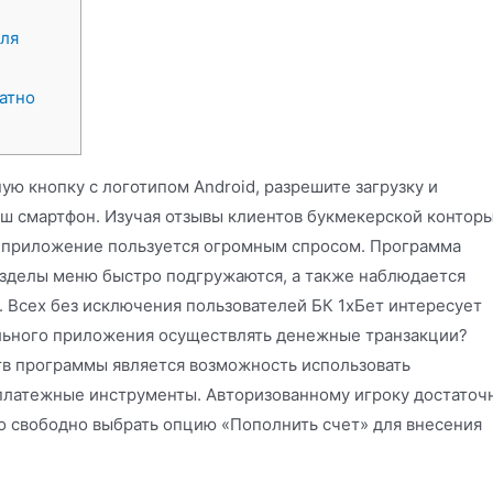
для
латно
ую кнопку с логотипом Android, разрешите загрузку и
аш смартфон. Изучая отзывы клиентов букмекерской конторы
ое приложение пользуется огромным спросом. Программа
разделы меню быстро подгружаются, а также наблюдается
 Всех без исключения пользователей БК 1хБет интересует
льного приложения осуществлять денежные транзакции?
в программы является возможность использовать
платежные инструменты. Авторизованному игроку достаточ
о свободно выбрать опцию «Пополнить счет» для внесения