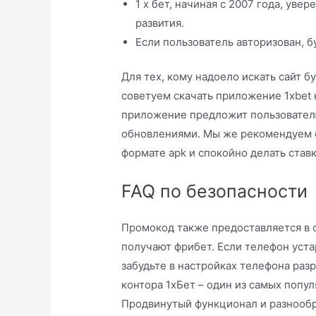
1 х бет, начиная с 2007 года, ув
развития.
Если пользователь авторизован, б
Для тех, кому надоело искать сайт б
советуем скачать приложение 1хbet 
приложение предложит пользовател
обновлениями. Мы же рекомендуем 
формате apk и спокойно делать ставк
FAQ по безопасности
Промокод также предоставляется в о
получают фрибет. Если телефон уст
забудьте в настройках телефона раз
контора 1хБет – один из самых попу
Продвинутый функционал и разнообр