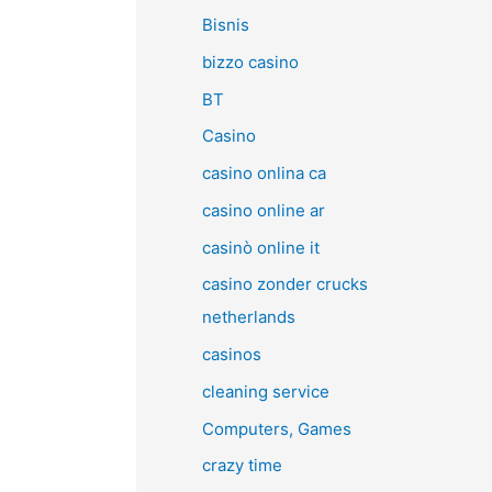
Bisnis
bizzo casino
BT
Casino
casino onlina ca
casino online ar
casinò online it
casino zonder crucks
netherlands
casinos
cleaning service
Computers, Games
crazy time