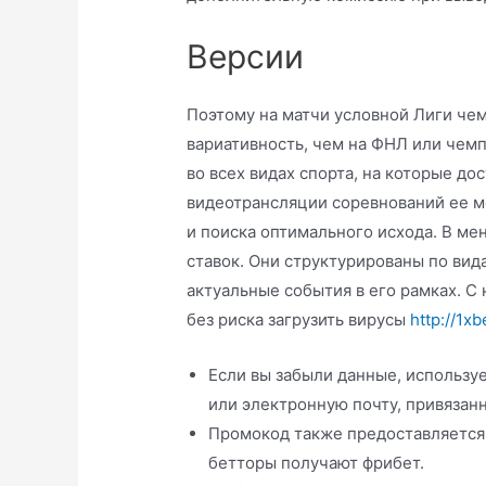
Версии
Поэтому на матчи условной Лиги че
вариативность, чем на ФНЛ или чемп
во всех видах спорта, на которые д
видеотрансляции соревнований ее м
и поиска оптимального исхода. В м
ставок. Они структурированы по вид
актуальные события в его рамках. С
без риска загрузить вирусы
http://1x
Если вы забыли данные, использу
или электронную почту, привязанн
Промокод также предоставляется 
бетторы получают фрибет.