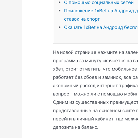
С помощью социальных сетей
Приложение 1xBet на Андроид 
ставок на спорт
Скачать 1xBet на Андроид бесп
На новой странице нажмите на зелен
программа за минуту скачается на в
хбет, стоит отметить, что мобильн
работает без сбоев и заминок, все 
экономный расход интернет трафика.
вопрос – можно ли с помощью моби
Одним из существенных преимущест
представленные на основном сайте 
перейти в личный кабинет, где можн
депозита на баланс.