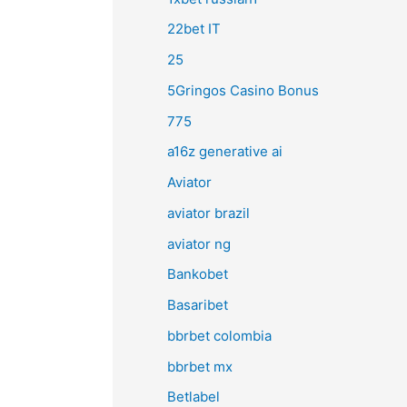
22bet IT
25
5Gringos Casino Bonus
775
a16z generative ai
Aviator
aviator brazil
aviator ng
Bankobet
Basaribet
bbrbet colombia
bbrbet mx
Betlabel