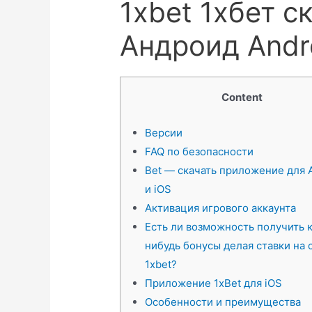
1xbet 1хбет с
Андроид Andr
Content
Версии
FAQ по безопасности
Bet — скачать приложение для 
и іOS
Активация игрового аккаунта
Есть ли возможность получить 
нибудь бонусы делая ставки на 
1xbet?
Приложение 1xBet для iOS
Особенности и преимущества