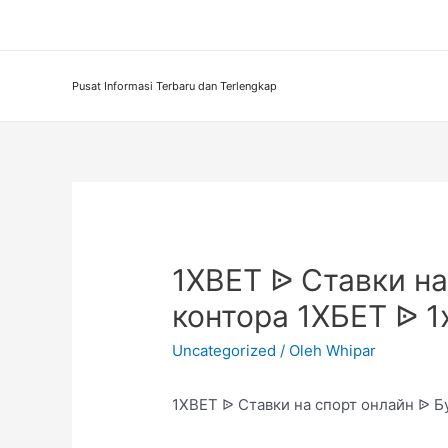
Lewati
ke
konten
Pusat Informasi Terbaru dan Terlengkap
1XBET ᐉ Ставки н
контора 1ХБЕТ ᐉ 1
Uncategorized
/ Oleh
Whipar
1XBET ᐉ Ставки на спорт онлайн ᐉ Б