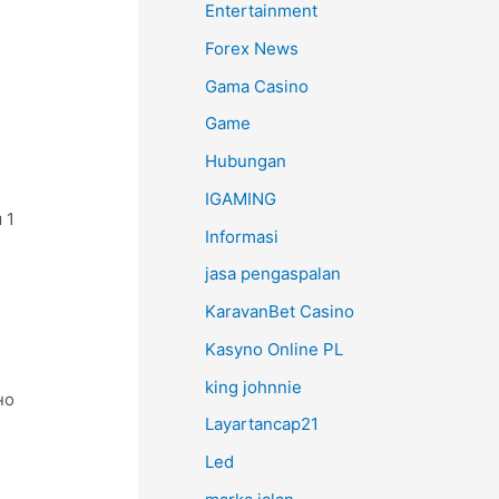
Entertainment
Forex News
Gama Casino
Game
Hubungan
IGAMING
 1
Informasi
jasa pengaspalan
KaravanBet Casino
Kasyno Online PL
king johnnie
но
Layartancap21
Led