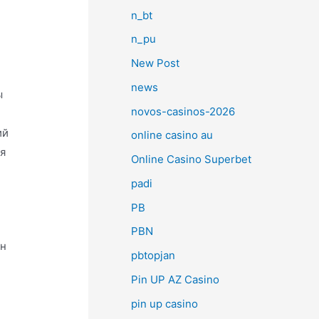
n_bt
n_pu
New Post
news
ы
novos-casinos-2026
ий
online casino au
я
Online Casino Superbet
padi
,
PB
PBN
он
pbtopjan
Pin UP AZ Casino
pin up casino