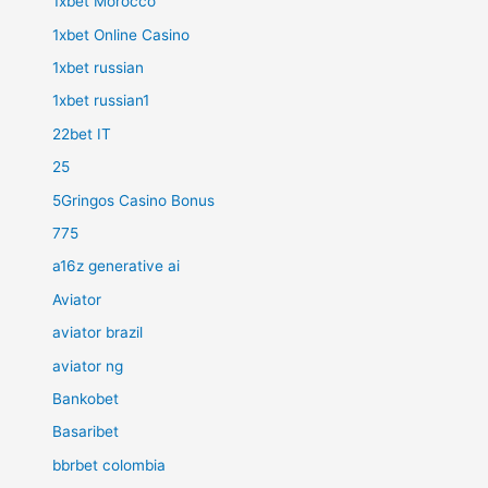
1xbet Morocco
1xbet Online Casino
1xbet russian
1xbet russian1
22bet IT
25
5Gringos Casino Bonus
775
a16z generative ai
Aviator
aviator brazil
aviator ng
Bankobet
Basaribet
bbrbet colombia