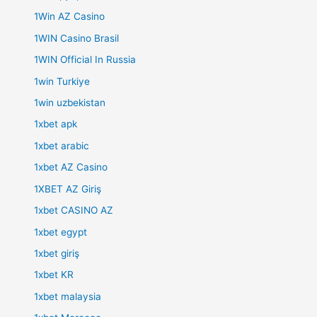
1Win AZ Casino
1WIN Casino Brasil
1WIN Official In Russia
1win Turkiye
1win uzbekistan
1xbet apk
1xbet arabic
1xbet AZ Casino
1XBET AZ Giriş
1xbet CASINO AZ
1xbet egypt
1xbet giriş
1xbet KR
1xbet malaysia