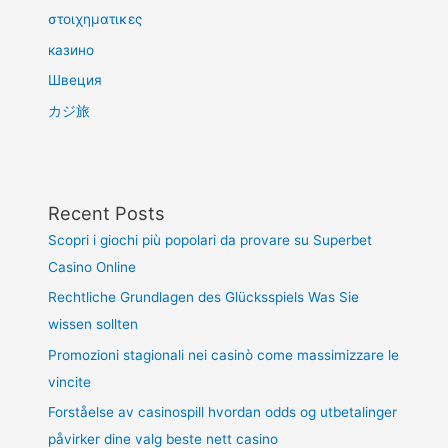
στοιχηματικες
казино
Швеция
カジ旅
Recent Posts
Scopri i giochi più popolari da provare su Superbet
Casino Online
Rechtliche Grundlagen des Glücksspiels Was Sie
wissen sollten
Promozioni stagionali nei casinò come massimizzare le
vincite
Forståelse av casinospill hvordan odds og utbetalinger
påvirker dine valg beste nett casino