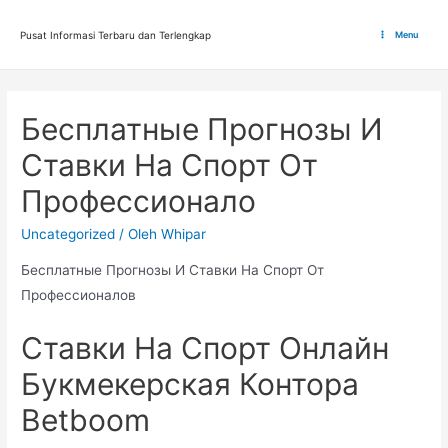
Lewati
ke
Pusat Informasi Terbaru dan Terlengkap
Menu
Main
konten
Menu
Бесплатные Прогнозы И
Ставки На Спорт От
Профессионало
Uncategorized
/ Oleh
Whipar
Бесплатные Прогнозы И Ставки На Спорт От
Профессионалов
Ставки На Спорт Онлайн
Букмекерская Контора
Betboom