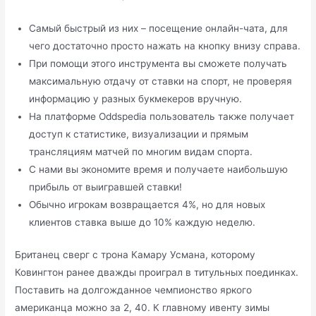
Самый быстрый из них – посещение онлайн-чата, для
чего достаточно просто нажать на кнопку внизу справа.
При помощи этого инструмента вы сможете получать
максимальную отдачу от ставки на спорт, не проверяя
информацию у разных букмекеров вручную.
На платформе Oddspedia пользователь также получает
доступ к статистике, визуализации и прямым
трансляциям матчей по многим видам спорта.
С нами вы экономите время и получаете наибольшую
прибыль от выигравшей ставки!
Обычно игрокам возвращается 4%, но для новых
клиентов ставка выше до 10% каждую неделю.
Британец сверг с трона Камару Усмана, которому
Ковингтон ранее дважды проиграл в титульных поединках.
Поставить на долгожданное чемпионство яркого
американца можно за 2, 40. К главному ивенту зимы