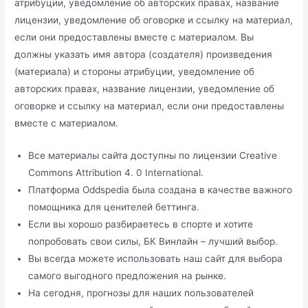
атрибуции, уведомление об авторских правах, название
лицензии, уведомление об оговорке и ссылку на материал,
если они предоставлены вместе с материалом. Вы
должны указать имя автора (создателя) произведения
(материала) и стороны атрибуции, уведомление об
авторских правах, название лицензии, уведомление об
оговорке и ссылку на материал, если они предоставлены
вместе с материалом.
Все материалы сайта доступны по лицензии Creative
Commons Attribution 4. 0 International.
Платформа Oddspedia была создана в качестве важного
помощника для ценителей беттинга.
Если вы хорошо разбираетесь в спорте и хотите
попробовать свои силы, БК Винлайн – лучший выбор.
Вы всегда можете использовать наш сайт для выбора
самого выгодного предложения на рынке.
На сегодня, прогнозы для наших пользователей