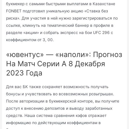
букмекер с самыми быстрыми выплатами в Казахстане
FONBET подготовил уникальную акцию «Ставка без
риска». Для участия в ней нужно зарегистрироваться по
ссылке, кликнуть на тематический баннер в профиле в
разделе «акции» и собрать экспресс на бои UFC 296 с
коэффициентом от 3, 00.
«ювентус» — «наполи»: Прогноз
На Матч Серии А 8 Декабря
2023 Года
Для вас БК также сохраняет возможность получать
бонусы и учувствовать во всевозможных розыгрышах.
После авторизации в букмекерской конторе, вы получите
доступ к внесению депозитов и выводу заработанных
средств. Наша система сравнения кэфов отражает
информацию по действующим коэффициентам в