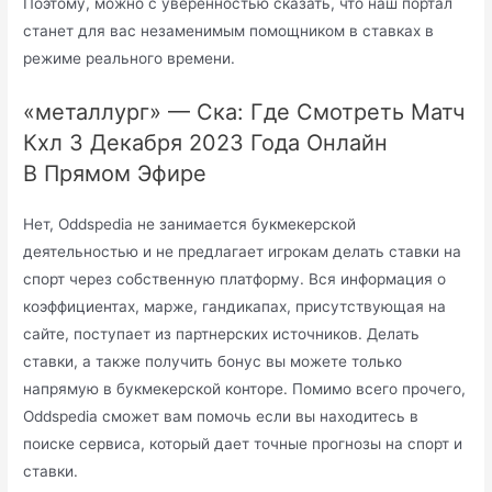
Поэтому, можно с уверенностью сказать, что наш портал
станет для вас незаменимым помощником в ставках в
режиме реального времени.
«металлург» — Ска: Где Смотреть Матч
Кхл 3 Декабря 2023 Года Онлайн
В Прямом Эфире
Нет, Oddspedia не занимается букмекерской
деятельностью и не предлагает игрокам делать ставки на
спорт через собственную платформу. Вся информация о
коэффициентах, марже, гандикапах, присутствующая на
сайте, поступает из партнерских источников. Делать
ставки, а также получить бонус вы можете только
напрямую в букмекерской конторе. Помимо всего прочего,
Oddspedia сможет вам помочь если вы находитесь в
поиске сервиса, который дает точные прогнозы на спорт и
ставки.