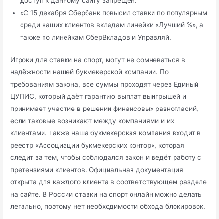
доступ к данному сайту запрещен.
«С 15 декабря Сбербанк повысил ставки по популярным
среди наших клиентов вкладам линейки «Лучший %», а
также по линейкам СберВкладов и Управляй.
Игроки для ставки на спорт, могут не сомневаться в
надёжности нашей букмекерской компании. По
требованиям закона, все суммы проходят через Единый
ЦУПИС, который даёт гарантию выплат выигрышей и
принимает участие в решении финансовых разногласий,
если таковые возникают между компаниями и их
клиентами. Также наша букмекерская компания входит в
реестр «Ассоциации букмекерских контор», которая
следит за тем, чтобы соблюдался закон и ведёт работу с
претензиями клиентов. Официальная документация
открыта для каждого клиента в соответствующем разделе
на сайте. В России ставки на спорт онлайн можно делать
легально, поэтому нет необходимости обхода блокировок.