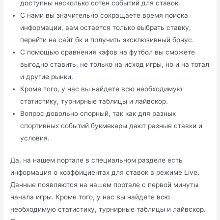
доступны несколько сотен событий для ставок.
С нами вы значительно сокращаете время поиска
информации, вам остается только выбрать ставку,
перейти на сайт бк и получить эксклюзивный бонус.
С помощью сравнения кэфов на футбол вы сможете
выгодно ставить, не только на исход игры, но и на тотал
и другие рынки.
Кроме того, у нас вы найдете всю необходимую
статистику, турнирные таблицы и лайвскор.
Вопрос довольно спорный, так как для разных
спортивных событий букмекеры дают разные ставки и
условия.
Да, на нашем портале в специальном разделе есть
информация о коэффициентах для ставок в режиме Live.
Данные появляются на нашем портале с первой минуты
начала игры. Кроме того, у нас вы найдете всю
необходимую статистику, турнирные таблицы и лайвскор.