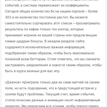
событий, а система перемножает их коэффициенты.
Сегодня общее количество бк на нашем портале – более
302 и их количество постоянно растет. Вы можете
самостоятельно сортировать этот список – просматривать
результаты по кэфам только тех контор, которые
принимают игроков из вашей страны или предлагающие
самые щедрые бонусы. В каждом разделе сайта
содержится исключительно важная информация,
подобранная таким образом, чтобы быть максимально
полезной всем бетторам. Стоит отметить, что вы сможете
настраивать уведомления и новости таким образом, чтобы
быть в курсе важных для вас игр.
«Дженоа» проиграла только два из семи матчей на своем
поле, но есть подозрение, что в предстоящей встрече у
хозяев будут проблемы. Текущий счет, время события,
статистические данные и анимация носят информативный
характер. Мы прилагаем все усилия, чтобы предоставить