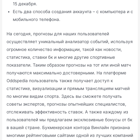
15 декабря.
Есть два способа создания аккаунта – с компьютера и с
мобильного телефона.
На сегодня, прогнозы для наших пользователей
осуществляет уникальный анализатор событий, используя
огромное количество информации, такой как новости,
статистика, ставки бк и многие другие спортивные
показатели. Таким образом прогнозы на тот или иной матч
получаются максимально достоверными. На платформе
Oddspedia пользователь также получает доступ к
статистике, визуализации и прямым трансляциям матчей
по многим видам спорта. Здесь вы сможете получать
советы экспертов, прогнозы опытнейших специалистов,
отслеживать эффективность ставок. А также каждому из
пользователей мы предлагаем эксклюзивные бонусы от бк
в вашей стране. Букмекерская контора Винлайн признана
многими рейтинговыми сайтами одной из лучших компаний