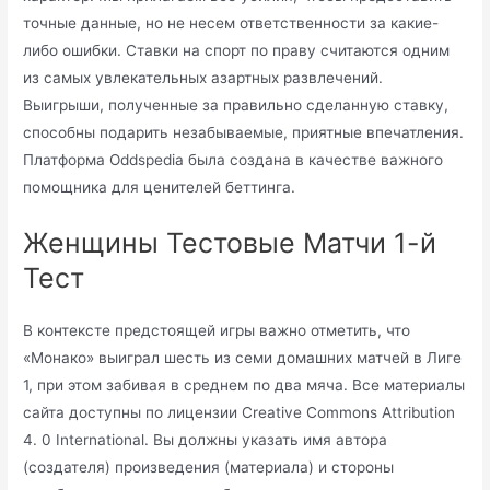
точные данные, но не несем ответственности за какие-
либо ошибки. Ставки на спорт по праву считаются одним
из самых увлекательных азартных развлечений.
Выигрыши, полученные за правильно сделанную ставку,
способны подарить незабываемые, приятные впечатления.
Платформа Oddspedia была создана в качестве важного
помощника для ценителей беттинга.
Женщины Тестовые Матчи 1-й
Тест
В контексте предстоящей игры важно отметить, что
«Монако» выиграл шесть из семи домашних матчей в Лиге
1, при этом забивая в среднем по два мяча. Все материалы
сайта доступны по лицензии Creative Commons Attribution
4. 0 International. Вы должны указать имя автора
(создателя) произведения (материала) и стороны