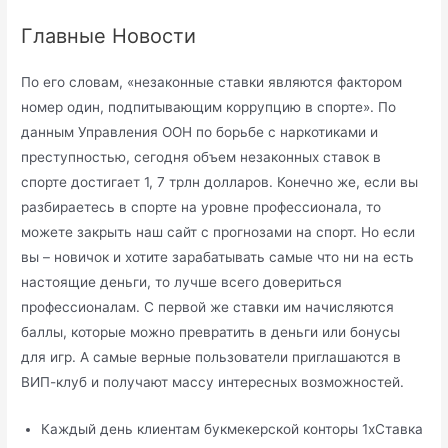
Главные Новости
По его словам, «незаконные ставки являются фактором
номер один, подпитывающим коррупцию в спорте». По
данным Управления ООН по борьбе с наркотиками и
преступностью, сегодня объем незаконных ставок в
спорте достигает 1, 7 трлн долларов. Конечно же, если вы
разбираетесь в спорте на уровне профессионала, то
можете закрыть наш сайт с прогнозами на спорт. Но если
вы – новичок и хотите зарабатывать самые что ни на есть
настоящие деньги, то лучше всего довериться
профессионалам. С первой же ставки им начисляются
баллы, которые можно превратить в деньги или бонусы
для игр. А самые верные пользователи приглашаются в
ВИП-клуб и получают массу интересных возможностей.
Каждый день клиентам букмекерской конторы 1хСтавка