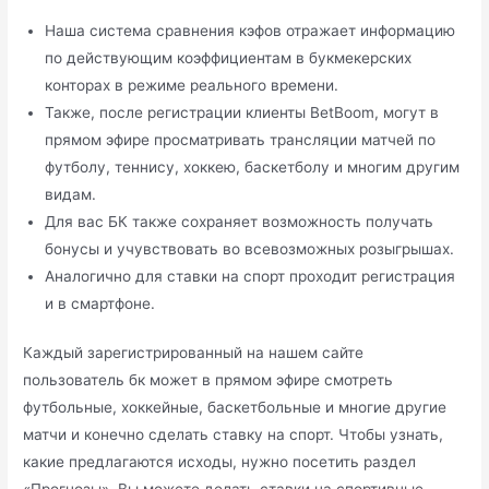
Наша система сравнения кэфов отражает информацию
по действующим коэффициентам в букмекерских
конторах в режиме реального времени.
Также, после регистрации клиенты BetBoom, могут в
прямом эфире просматривать трансляции матчей по
футболу, теннису, хоккею, баскетболу и многим другим
видам.
Для вас БК также сохраняет возможность получать
бонусы и учувствовать во всевозможных розыгрышах.
Аналогично для ставки на спорт проходит регистрация
и в смартфоне.
Каждый зарегистрированный на нашем сайте
пользователь бк может в прямом эфире смотреть
футбольные, хоккейные, баскетбольные и многие другие
матчи и конечно сделать ставку на спорт. Чтобы узнать,
какие предлагаются исходы, нужно посетить раздел