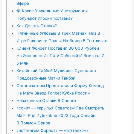
Эфире
💎 Какие Уникальные Инструменты
Получают Игроки 1хставка?
Как Делать Ставки?
Пятничные Угловые В Трех Матчах, Низ В
Игре Головина: Планы На Вечер В Топ-лигах
Клиент Фонбет Поставил 30 000 Рублей
На Экспресс Из Пяти Событий И Выиграл 7,
5 Млн!
Китайский Тайбэй Мужчины Суперлига
Предсезонные Матчи Тайбэй
Организаторы Представили Форму Команд
На Матч Звезд Fonbet Кубка России
Незаконные Ставки В Спорте
«сочи» — «крылья Советов»: Где Смотреть
Матч Рпл 2 Декабря 2023 Года Онлайн
В Прямом Эфире
«ноттингем Форест» — «тоттенхэм»: