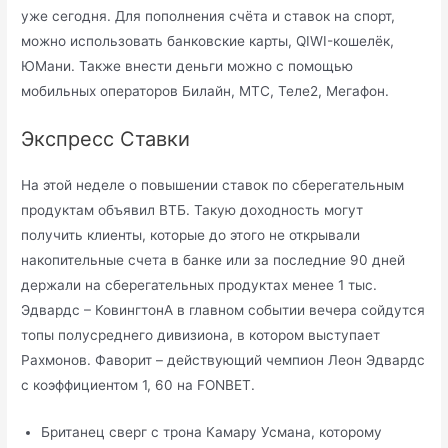
уже сегодня. Для пополнения счёта и ставок на спорт,
можно использовать банковские карты, QIWI-кошелёк,
ЮМани. Также внести деньги можно с помощью
мобильных операторов Билайн, МТС, Теле2, Мегафон.
Экспресс Ставки
На этой неделе о повышении ставок по сберегательным
продуктам объявил ВТБ. Такую доходность могут
получить клиенты, которые до этого не открывали
накопительные счета в банке или за последние 90 дней
держали на сберегательных продуктах менее 1 тыс.
Эдвардс – КовингтонА в главном событии вечера сойдутся
топы полусреднего дивизиона, в котором выступает
Рахмонов. Фаворит – действующий чемпион Леон Эдвардс
с коэффициентом 1, 60 на FONBET.
Британец сверг с трона Камару Усмана, которому