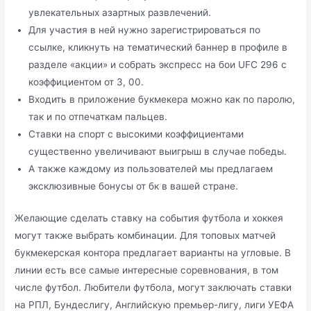
увлекательных азартных развлечений.
Для участия в ней нужно зарегистрироваться по
ссылке, кликнуть на тематический баннер в профиле в
разделе «акции» и собрать экспресс на бои UFC 296 с
коэффициентом от 3, 00.
Входить в приложение букмекера можно как по паролю,
так и по отпечаткам пальцев.
Ставки на спорт с высокими коэффициентами
существенно увеличивают выигрыш в случае победы.
А также каждому из пользователей мы предлагаем
эксклюзивные бонусы от бк в вашей стране.
Желающие сделать ставку на события футбола и хоккея
могут также выбрать комбинации. Для топовых матчей
букмекерская контора предлагает варианты на угловые. В
линии есть все самые интересные соревнования, в том
числе футбол. Любители футбола, могут заключать ставки
на РПЛ, Бундеслигу, Английскую премьер-лигу, лиги УЕФА