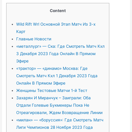
Content
Wild Rift Wrl Основной Этап Матч Из 3-х
Карт
Главные Новости
«металлург» — Ска: Где Смотреть Матч Кхл
3 Декабря 2023 Года Онлайн В Прямом
Эфире
«трактор» — «динамо» Москва: Где
Смотреть Матч Кхл 1 Декабря 2023 Года
Онлайн В Прямом Эфире
Женщины Тестовые Матчи 1-й Тест
Захарян И Миранчук – Заиграли: Оба
Отдали Голевые Букмекеры Пока Не
Отреагировали, Ждем Возвращение Линии
«милан» — «боруссия»: Где Смотреть Матч
Лиги Чемпионов 28 Ноября 2023 Года