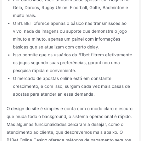
Gelo, Dardos, Rugby Union, Floorball, Golfe, Badminton e
muito mais.
O B1. BET oferece apenas o básico nas transmissões ao
vivo, nada de imagens ou suporte que demonstre o jogo
minuto a minuto, apenas um painel com informações
básicas que se atualizam com certo delay.
Isso permite que os usuários da B1bet filtrem efetivamente
os jogos segundo suas preferências, garantindo uma
pesquisa rápida e conveniente.
O mercado de apostas online está em constante
crescimento, e com isso, surgem cada vez mais casas de
apostas para atender an essa demanda.
O design do site é simples e conta com o modo claro e escuro
que muda todo o background, o sistema operacional é rápido.
Mas algumas funcionalidades deixaram a desejar, como o
atendimento ao cliente, que descrevemos mais abaixo. O
B1Bet Online Casino oferece métodos de pagamento seguros