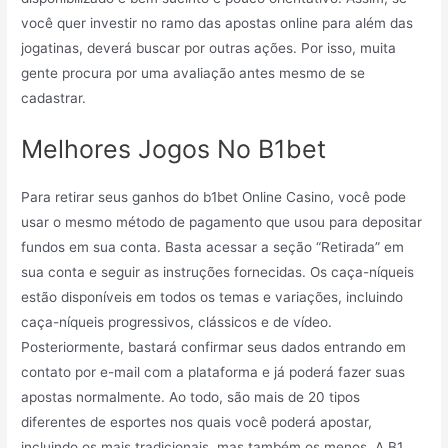
você quer investir no ramo das apostas online para além das
jogatinas, deverá buscar por outras ações. Por isso, muita
gente procura por uma avaliação antes mesmo de se
cadastrar.
Melhores Jogos No B1bet
Para retirar seus ganhos do b1bet Online Casino, você pode
usar o mesmo método de pagamento que usou para depositar
fundos em sua conta. Basta acessar a seção “Retirada” em
sua conta e seguir as instruções fornecidas. Os caça-níqueis
estão disponíveis em todos os temas e variações, incluindo
caça-níqueis progressivos, clássicos e de vídeo.
Posteriormente, bastará confirmar seus dados entrando em
contato por e-mail com a plataforma e já poderá fazer suas
apostas normalmente. Ao todo, são mais de 20 tipos
diferentes de esportes nos quais você poderá apostar,
incluindo os mais tradicionais, mas também os menos. A B1