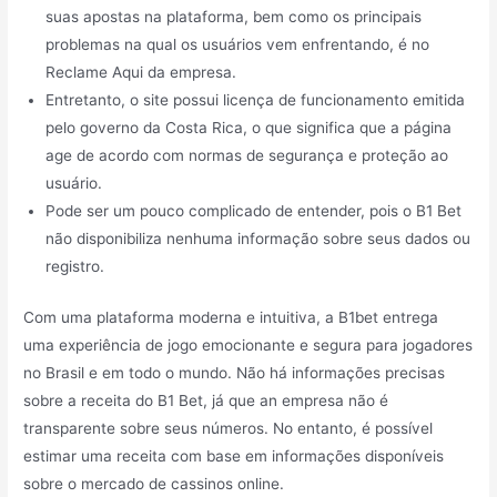
suas apostas na plataforma, bem como os principais
problemas na qual os usuários vem enfrentando, é no
Reclame Aqui da empresa.
Entretanto, o site possui licença de funcionamento emitida
pelo governo da Costa Rica, o que significa que a página
age de acordo com normas de segurança e proteção ao
usuário.
Pode ser um pouco complicado de entender, pois o B1 Bet
não disponibiliza nenhuma informação sobre seus dados ou
registro.
Com uma plataforma moderna e intuitiva, a B1bet entrega
uma experiência de jogo emocionante e segura para jogadores
no Brasil e em todo o mundo. Não há informações precisas
sobre a receita do B1 Bet, já que an empresa não é
transparente sobre seus números. No entanto, é possível
estimar uma receita com base em informações disponíveis
sobre o mercado de cassinos online.