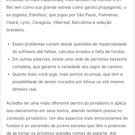
Bet tem como sua grande estrela como garoto propagando, o
ex-jogador, Edmílson, que jogou por São Paulo, Palmeiras,
Ceará, Lyon, Zaragoza, Villarreal, Barcelona e seleção
brasileira.
Esses problemas variam desde questões de imparcialidade
do software até falhas, cálculos errados e falta de fundos.
Em outras palavras, existe uma rede de parcerias bastante
completa, que garante a variedade dos jogos de cassino.
Quanto mais você joga, mais pontos acumula, que tem a
possibilidade de serem trocados por bônus ou até mesmo
dinheiro real.
Acredita ter uma visão diferente dentro do jornalismo e aplica
isso diariamente em seus textos, aliando também poesia no
conteúdo jornalístico. Um dos aspectos mais emocionantes do
futebol é an ascensão de jovens estrelas que têm o potencial
de se tornar os próximos grandes nomes do esporte. Até