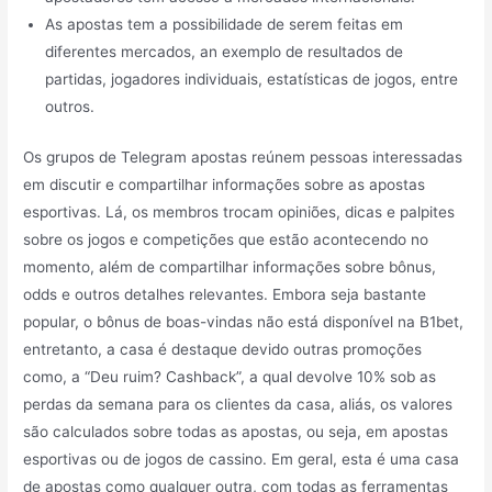
As apostas tem a possibilidade de serem feitas em
diferentes mercados, an exemplo de resultados de
partidas, jogadores individuais, estatísticas de jogos, entre
outros.
Os grupos de Telegram apostas reúnem pessoas interessadas
em discutir e compartilhar informações sobre as apostas
esportivas. Lá, os membros trocam opiniões, dicas e palpites
sobre os jogos e competições que estão acontecendo no
momento, além de compartilhar informações sobre bônus,
odds e outros detalhes relevantes. Embora seja bastante
popular, o bônus de boas-vindas não está disponível na B1bet,
entretanto, a casa é destaque devido outras promoções
como, a “Deu ruim? Cashback”, a qual devolve 10% sob as
perdas da semana para os clientes da casa, aliás, os valores
são calculados sobre todas as apostas, ou seja, em apostas
esportivas ou de jogos de cassino. Em geral, esta é uma casa
de apostas como qualquer outra, com todas as ferramentas