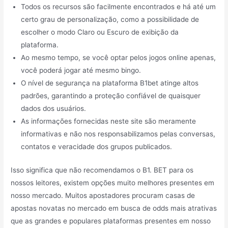
Todos os recursos são facilmente encontrados e há até um
certo grau de personalização, como a possibilidade de
escolher o modo Claro ou Escuro de exibição da
plataforma.
Ao mesmo tempo, se você optar pelos jogos online apenas,
você poderá jogar até mesmo bingo.
O nível de segurança na plataforma B1bet atinge altos
padrões, garantindo a proteção confiável de quaisquer
dados dos usuários.
As informações fornecidas neste site são meramente
informativas e não nos responsabilizamos pelas conversas,
contatos e veracidade dos grupos publicados.
Isso significa que não recomendamos o B1. BET para os
nossos leitores, existem opções muito melhores presentes em
nosso mercado. Muitos apostadores procuram casas de
apostas novatas no mercado em busca de odds mais atrativas
que as grandes e populares plataformas presentes em nosso