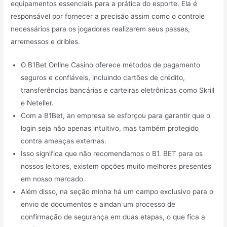
equipamentos essenciais para a prática do esporte. Ela é
responsável por fornecer a precisão assim como o controle
necessários para os jogadores realizarem seus passes,
arremessos e dribles.
O B1Bet Online Casino oferece métodos de pagamento
seguros e confiáveis, incluindo cartões de crédito,
transferências bancárias e carteiras eletrônicas como Skrill
e Neteller.
Com a B1Bet, an empresa se esforçou para garantir que o
login seja não apenas intuitivo, mas também protegido
contra ameaças externas.
Isso significa que não recomendamos o B1. BET para os
nossos leitores, existem opções muito melhores presentes
em nosso mercado.
Além disso, na seção minha há um campo exclusivo para o
envio de documentos e aindan um processo de
confirmação de segurança em duas etapas, o que fica a