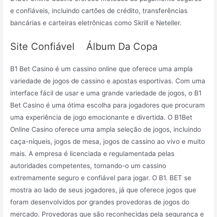
e confiáveis, incluindo cartões de crédito, transferências
bancárias e carteiras eletrônicas como Skrill e Neteller.
Site Confiável Álbum Da Copa
B1 Bet Casino é um cassino online que oferece uma ampla
variedade de jogos de cassino e apostas esportivas. Com uma
interface fácil de usar e uma grande variedade de jogos, o B1
Bet Casino é uma ótima escolha para jogadores que procuram
uma experiência de jogo emocionante e divertida. O B1Bet
Online Casino oferece uma ampla seleção de jogos, incluindo
caça-níqueis, jogos de mesa, jogos de cassino ao vivo e muito
mais. A empresa é licenciada e regulamentada pelas
autoridades competentes, tornando-o um cassino
extremamente seguro e confiável para jogar. O B1. BET se
mostra ao lado de seus jogadores, já que oferece jogos que
foram desenvolvidos por grandes provedoras de jogos do
mercado. Provedoras que são reconhecidas pela segurança e