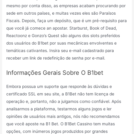
mesmo por conta disso, as empresas acabam procurando por
sede em outros países, e muitas vezes eles são Paraísos
Fiscais. Depois, faça um depósito, que é um pré-requisito para
que você já comece an apostar. Starburst, Book of Dead,
Reactoonz e Gonzo’s Quest são alguns dos slots preferidos
dos usuários do B1bet por suas mecânicas envolventes e
temáticas cativantes. Insira seu e-mail cadastrado para
receber um link de redefinição de senha por e-mail.
Informações Gerais Sobre O B1bet
Embora possua um suporte que responde às dúvidas e
certificado SSL em seu site, a B1Bet não tem licença de
operação e, portanto, não a julgamos como confiável. Após
analisarmos a plataforma, testarmos alguns jogos e ler
opiniões de usuários mais antigos, nós não recomendamos
que você aposte na B1 Bet. O B1Bet Cassino tem muitas
opções, com inúmeros jogos produzidos por grandes