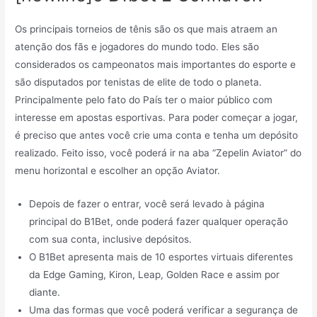
Os principais torneios de tênis são os que mais atraem an
atenção dos fãs e jogadores do mundo todo. Eles são
considerados os campeonatos mais importantes do esporte e
são disputados por tenistas de elite de todo o planeta.
Principalmente pelo fato do País ter o maior público com
interesse em apostas esportivas. Para poder começar a jogar,
é preciso que antes você crie uma conta e tenha um depósito
realizado. Feito isso, você poderá ir na aba “Zepelin Aviator” do
menu horizontal e escolher an opção Aviator.
Depois de fazer o entrar, você será levado à página
principal do B1Bet, onde poderá fazer qualquer operação
com sua conta, inclusive depósitos.
O B1Bet apresenta mais de 10 esportes virtuais diferentes
da Edge Gaming, Kiron, Leap, Golden Race e assim por
diante.
Uma das formas que você poderá verificar a segurança de