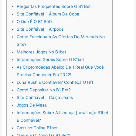
Perguntas Frequentes Sobre O B1 Bet
Site Confiável Álbum Da Copa
O Que É O B1 Bet?
Site Confiável Airpods
Como Funcionam As Ofertas Do Mercado No
Site?
Melhores Jogos No B1bet
Informações Gerais Sobre O B1bet
As Criptomoedas Abaixo De 1 Real Que Você
Precisa Conhecer Em 2022!
Luna Rush É Confiável? Conheça O Nft
Como Depositar No B1 Bet?
Site Confiável Calça Jeans
Jogos De Mesa
Informações Sobre A Licença [newline]o B1bet
É Confiável?
Cassino Online B1bet
Quem É O Dono Da B1 Bet?