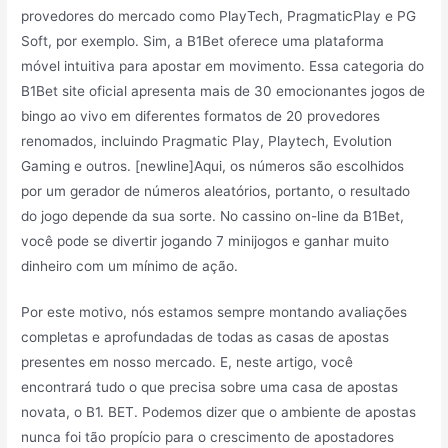
provedores do mercado como PlayTech, PragmaticPlay e PG
Soft, por exemplo. Sim, a B1Bet oferece uma plataforma
móvel intuitiva para apostar em movimento. Essa categoria do
B1Bet site oficial apresenta mais de 30 emocionantes jogos de
bingo ao vivo em diferentes formatos de 20 provedores
renomados, incluindo Pragmatic Play, Playtech, Evolution
Gaming e outros. [newline]Aqui, os números são escolhidos
por um gerador de números aleatórios, portanto, o resultado
do jogo depende da sua sorte. No cassino on-line da B1Bet,
você pode se divertir jogando 7 minijogos e ganhar muito
dinheiro com um mínimo de ação.
Por este motivo, nós estamos sempre montando avaliações
completas e aprofundadas de todas as casas de apostas
presentes em nosso mercado. E, neste artigo, você
encontrará tudo o que precisa sobre uma casa de apostas
novata, o B1. BET. Podemos dizer que o ambiente de apostas
nunca foi tão propício para o crescimento de apostadores