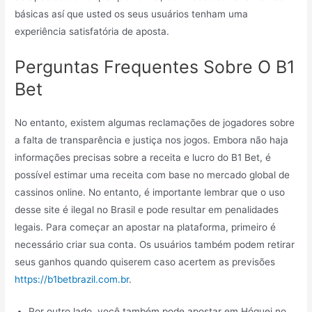
básicas así que usted os seus usuários tenham uma
experiência satisfatória de aposta.
Perguntas Frequentes Sobre O B1
Bet
No entanto, existem algumas reclamações de jogadores sobre
a falta de transparência e justiça nos jogos. Embora não haja
informações precisas sobre a receita e lucro do B1 Bet, é
possível estimar uma receita com base no mercado global de
cassinos online. No entanto, é importante lembrar que o uso
desse site é ilegal no Brasil e pode resultar em penalidades
legais. Para começar an apostar na plataforma, primeiro é
necessário criar sua conta. Os usuários também podem retirar
seus ganhos quando quiserem caso acertem as previsões
https://b1betbrazil.com.br
.
Por outro lado, você também pode apostar em Hóquei no