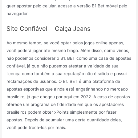
quer apostar pelo celular, acesse a versão B1 Bet móvel pelo
navegador.
Site Confiável Calça Jeans
Ao mesmo tempo, se você optar pelos jogos online apenas,
você poderá jogar até mesmo bingo. Além disso, como vimos,
não podemos considerar o B1. BET como uma casa de apostas
confiável, já que não pudemos atestar a validade de sua
licença como também a sua reputação não é sólida e possui
reclamações de usuários. O B1. BET é uma plataforma de
apostas esportivas que ainda está engatinhando no mercado
brasileiro, já que chegou por aqui em 2022. A casa de apostas
oferece um programa de fidelidade em que os apostadores
brasileiros podem obter xPoints simplesmente por fazer
apostas. Depois de acumular uma certa quantidade deles,
você pode trocá-los por reais.