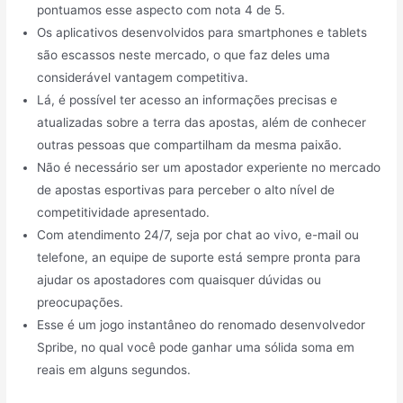
pontuamos esse aspecto com nota 4 de 5.
Os aplicativos desenvolvidos para smartphones e tablets
são escassos neste mercado, o que faz deles uma
considerável vantagem competitiva.
Lá, é possível ter acesso an informações precisas e
atualizadas sobre a terra das apostas, além de conhecer
outras pessoas que compartilham da mesma paixão.
Não é necessário ser um apostador experiente no mercado
de apostas esportivas para perceber o alto nível de
competitividade apresentado.
Com atendimento 24/7, seja por chat ao vivo, e-mail ou
telefone, an equipe de suporte está sempre pronta para
ajudar os apostadores com quaisquer dúvidas ou
preocupações.
Esse é um jogo instantâneo do renomado desenvolvedor
Spribe, no qual você pode ganhar uma sólida soma em
reais em alguns segundos.