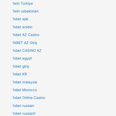
1win Turkiye
1win uzbekistan
1xbet apk
1xbet arabic
1xbet AZ Casino
1XBET AZ Giriş
1xbet CASINO AZ
1xbet egypt
1xbet giriş
1xbet KR
1xbet malaysia
1xbet Morocco
1xbet Online Casino
1xbet russian
1xbet russian1