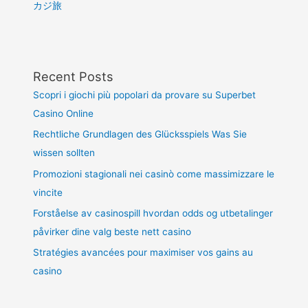
カジ旅
Recent Posts
Scopri i giochi più popolari da provare su Superbet
Casino Online
Rechtliche Grundlagen des Glücksspiels Was Sie
wissen sollten
Promozioni stagionali nei casinò come massimizzare le
vincite
Forståelse av casinospill hvordan odds og utbetalinger
påvirker dine valg beste nett casino
Stratégies avancées pour maximiser vos gains au
casino