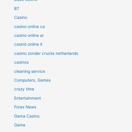
BT
Casino
casino onlina ca
casino online ar
casinò online it
casino zonder crucks netherlands
casinos
cleaning service
Computers, Games
crazy time
Entertainment
Forex News
Gama Casino
Game