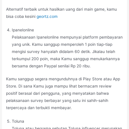
Alternatif terbaik untuk hasilkan uang dari main game, kamu
bisa coba kesini
geortz.com
Ipanelonline
Pelaksanaan Ipanelonline mempunyai platform pembayaran
yang unik. Kamu sanggup memperoleh 1 poin tiap-tiap
mengisi survey hanyalah didalam 60 detik. Jikalau telah
terkumpul 200 poin, maka Kamu sanggup menukarkannya
bersama dengan Paypal senilai Rp 20 ribu.
Kamu sanggup segera mengunduhnya di Play Store atau App
Store. Di sana Kamu juga mampu lihat bermacam review
positif berasal dari pengguna, yang menyatakan bahwa
pelaksanaan survey berbayar yang satu ini sahih-sahih
terpercaya dan terbukti membayar.
Toluna
Toluna atau bersama sebutan Toluna influencer merupakan