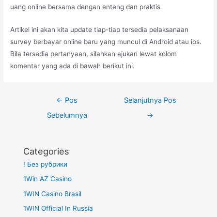
uang online bersama dengan enteng dan praktis.
Artikel ini akan kita update tiap-tiap tersedia pelaksanaan
survey berbayar online baru yang muncul di Android atau ios.
Bila tersedia pertanyaan, silahkan ajukan lewat kolom
komentar yang ada di bawah berikut ini.
Navigasi
←
Pos
Selanjutnya Pos
pos
Sebelumnya
→
Categories
! Без рубрики
1Win AZ Casino
1WIN Casino Brasil
1WIN Official In Russia