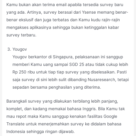
Kamu bukan akan terima email apabila tersedia survey baru
yang ada. Artinya, survey berasal dari Ysense memang benar-
benar ekslusif dan juga terbatas dan Kamu kudu rajin-rajin
mengakses aplikasinya sehingga bukan ketinggalan kabar
survey terbaru.
Yougov
Yougov berkantor di Singapura, pelaksanaan ini sanggup
memberi Kamu uang sampai SGD 25 atau tidak cukup lebih
Rp 250 ribu untuk tiap tiap survey yang diselesaikan. Pasti
saja survey di sini lebih sulit dibanding Nusaresearch, tetapi
sepadan bersama penghasilan yang diterima.
Barangkali survey yang dilakukan terbilang lebih panjang,
komplet, dan kadang memakai bahasa Inggris. Bila Kamu tak
mau repot maka Kamu sanggup kenakan fasilitas Google
Translate untuk menerjemahkan survey ke didalam bahasa
Indonesia sehingga ringan dijawab.