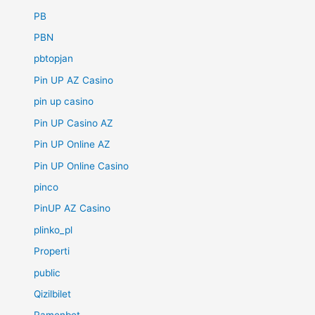
PB
PBN
pbtopjan
Pin UP AZ Casino
pin up casino
Pin UP Casino AZ
Pin UP Online AZ
Pin UP Online Casino
pinco
PinUP AZ Casino
plinko_pl
Properti
public
Qizilbilet