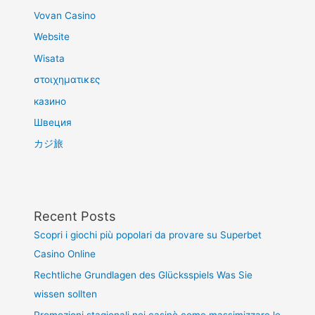
Vovan Casino
Website
Wisata
στοιχηματικες
казино
Швеция
カジ旅
Recent Posts
Scopri i giochi più popolari da provare su Superbet
Casino Online
Rechtliche Grundlagen des Glücksspiels Was Sie
wissen sollten