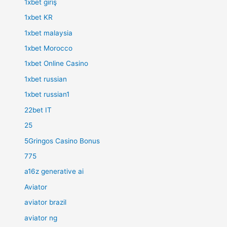
1xbet giriş
1xbet KR
1xbet malaysia
1xbet Morocco
1xbet Online Casino
1xbet russian
1xbet russian1
22bet IT
25
5Gringos Casino Bonus
775
a16z generative ai
Aviator
aviator brazil
aviator ng