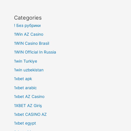
Categories
! Без рубрики
1Win AZ Casino
1WIN Casino Brasil
1WIN Official In Russia
1win Turkiye
1win uzbekistan
1xbet apk
1xbet arabic
1xbet AZ Casino
1XBET AZ Giriş
1xbet CASINO AZ
1xbet egypt