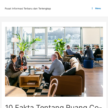
Lewati
ke
Pusat Informasi Terbaru dan Terlengkap
Menu
Main
konten
Menu
10 Fakta Tentang Ruang Co-