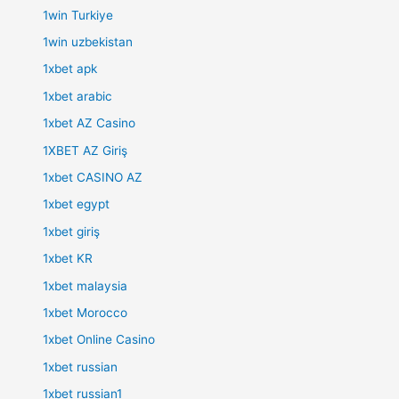
1win Turkiye
1win uzbekistan
1xbet apk
1xbet arabic
1xbet AZ Casino
1XBET AZ Giriş
1xbet CASINO AZ
1xbet egypt
1xbet giriş
1xbet KR
1xbet malaysia
1xbet Morocco
1xbet Online Casino
1xbet russian
1xbet russian1