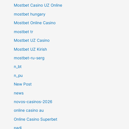
Mostbet Casino UZ Online
mostbet hungary
Mostbet Online Casino
mostbet tr
Mostbet UZ Casino
Mostbet UZ Kirish
mostbet-ru-serg
n_bt
n_pu
New Post
news
novos-casinos-2026
online casino au
Online Casino Superbet
padi