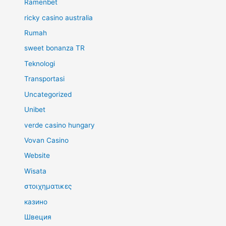
Ramenbet
ricky casino australia
Rumah
sweet bonanza TR
Teknologi
Transportasi
Uncategorized
Unibet
verde casino hungary
Vovan Casino
Website
Wisata
στοιχηματικες
казино
Швеция