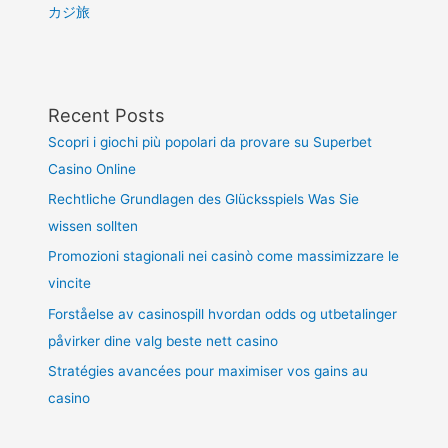
カジ旅
Recent Posts
Scopri i giochi più popolari da provare su Superbet
Casino Online
Rechtliche Grundlagen des Glücksspiels Was Sie
wissen sollten
Promozioni stagionali nei casinò come massimizzare le
vincite
Forståelse av casinospill hvordan odds og utbetalinger
påvirker dine valg beste nett casino
Stratégies avancées pour maximiser vos gains au
casino