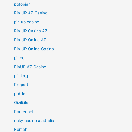
pbtopjan
Pin UP AZ Casino
pin up casino
Pin UP Casino AZ
Pin UP Online AZ
Pin UP Online Casino
pinco
PinUP AZ Casino
plinko_pl
Properti
public
Qizilbilet
Ramenbet
ricky casino australia
Rumah