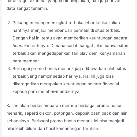
harus ragu, akan hal yang tidak diinginkan, dan juga privasi
data sangat terjamin.
Peluang menang meningkat terbuka lebar ketika kalian
nantinya menjadi member dan bermain di situs terbaik.
Dengan hal ini tentu akan memberikan keuntungan secara
financial
tentunya. Dimana sudah sangat jelas bahwa situs
terbaik akan mengedepankan fair play demi kenyamanan
para member.
Berbagai promo bonus menarik juga ditawarkan oleh situs
terbaik yang hampir setiap harinya. Hal ini juga bisa
dikategorikan merupakan keuntungan secara financial
kepada para member-membernya.
Kalian akan berkesempatan meraup berbagai promo bonus
menarik, seperti diskon, potongan, deposit cash back dan lain
sebagainya. Berbagai promo bonus menarik ini bisa menjadi
nilai lebih diluar dari hasil kemenangan taruhan.