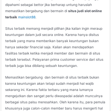
dipahami sebagai bettor jika berharap untung haruslah
memastikan bergabung dan bermain di
situs judi slot online
terbaik
mainslot88
.
Situs terbaik memang menjadi pilihan jika kalian ingin meraup
keuntungan dalam judi secara online. Karena hanya disitus
terbaik yang mana memberikan banyak keuntungan bukan
hanya sekedar financial saja. Kalian akan mendapatkan
fasilitas terbaik ketika menjadi member dan bermain di situs
terbaik tersebut. Pelayanan prima customer service dari situs
terbaik juga bisa dibilang sebuah keuntungan.
Memastikan bergabung dan bermain di situs terbaik bukan
karena keuntungan akan tetapi sudah menjadi hal wajib
sekarang ini. Karena fakta terbaru yang mana lumanya
mengejutkan dan sangat perlu diwaspadai adalah munculnya
berbagai situs palsu meresahkan. Oleh karena itu, para pemula
khususnya juga calon-calon member baru harus mengerti hal