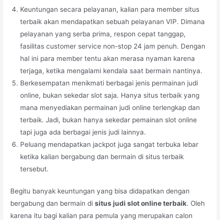
Keuntungan secara pelayanan, kalian para member situs
terbaik akan mendapatkan sebuah pelayanan VIP. Dimana
pelayanan yang serba prima, respon cepat tanggap,
fasilitas customer service non-stop 24 jam penuh. Dengan
hal ini para member tentu akan merasa nyaman karena
terjaga, ketika mengalami kendala saat bermain nantinya.
Berkesempatan menikmati berbagai jenis permainan judi
online, bukan sekedar slot saja. Hanya situs terbaik yang
mana menyediakan permainan judi online terlengkap dan
terbaik. Jadi, bukan hanya sekedar pemainan slot online
tapi juga ada berbagai jenis judi lainnya.
Peluang mendapatkan jackpot juga sangat terbuka lebar
ketika kalian bergabung dan bermain di situs terbaik
tersebut.
Begitu banyak keuntungan yang bisa didapatkan dengan
bergabung dan bermain di
situs judi slot online terbaik
. Oleh
karena itu bagi kalian para pemula yang merupakan calon