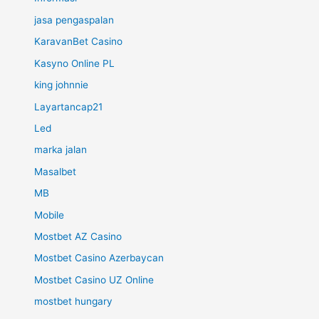
jasa pengaspalan
KaravanBet Casino
Kasyno Online PL
king johnnie
Layartancap21
Led
marka jalan
Masalbet
MB
Mobile
Mostbet AZ Casino
Mostbet Casino Azerbaycan
Mostbet Casino UZ Online
mostbet hungary