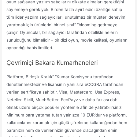
oyun sağlayan yazılım satıcılarını dikkate almaları gerektiğini
söylemeye gerek yok. Birden fazla ayırt edici özelliğe sahip
tüm lider yazılım sağlayıcıları, unutulmaz bir müşteri deneyimi
yaratmak için ürünlerini birinci sınıf” “blooming getirmeye
çalışır. Oyuncular, bir sağlayıcı tarafından özellikle nelerin
sunulduğunu bilmelidir – bir dizi oyun, movie kalitesi, oyunların
oynandığı bahis limitleri.
Çevrimiçi Bakara Kumarhaneleri
Platform, Birleşik Krallık” “Kumar Komisyonu tarafından
denetlenmektedir ve lisansının yanı sıra eCOGRA tarafından
verilen sertifikaya sahiptir. Visa, Mastercard, Usa Express,
Neteller, Skrill, MuchBetter, EcoPayz ve daha fazlası dahil
olmak üzere birçok popüler yöntemle afin de yatırabilirsiniz.
Minimum para yatırma tutarı yalnızca 10 EUR’dur ve platform,
kullanıcılarını korumak için güçlü şifreleme kullandığından hem
paranızın hem de verilerinizin güvende olacağından emin