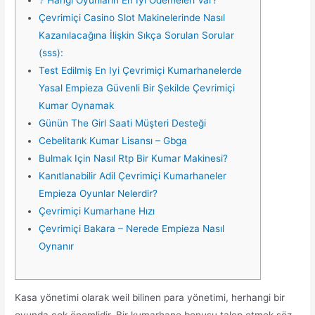
❔ Hangi Oyunların En Iyi Ödemeleri Var?
Çevrimiçi Casino Slot Makinelerinde Nasıl
Kazanılacağına İlişkin Sıkça Sorulan Sorular
(sss):
Test Edilmiş En Iyi Çevrimiçi Kumarhanelerde
Yasal Empieza Güvenli Bir Şekilde Çevrimiçi
Kumar Oynamak
Günün The Girl Saati Müşteri Desteği
Cebelitarık Kumar Lisansı – Gbga
Bulmak Için Nasıl Rtp Bir Kumar Makinesi?
Kanıtlanabilir Adil Çevrimiçi Kumarhaneler
Empieza Oyunlar Nelerdir?
Çevrimiçi Kumarhane Hızı
Çevrimiçi Bakara – Nerede Empieza Nasıl
Oynanır
Kasa yönetimi olarak weil bilinen para yönetimi, herhangi bir