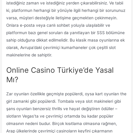
istediğiniz zaman ve istediğiniz yerden çıkarabilirsiniz. Ve tabii
ki, platformun herhangi bir yönüyle ilgili herhangi bir sorununuz
varsa, müşteri desteğiyle iletişime geçmekten çekinmeyin.
Onlara e-posta veya canlı sohbet yoluyla ulaşılabilir ve
platformun bazı genel soruları da yanıtlayan bir SSS bölümüne
sahip olduğuna dikkat edilmelidir. Bu klasik masa oyunlarına ek
olarak, Avrupa’daki çevrimiçi kumarhaneler çok çeşitli slot
makinelerine de sahiptir.
Online Casino Türkiye’de Yasal
Mı?
Zar oyunları özellikle geçmişte popülerdi, oysa kart oyunları the
girl zamanki gibi popülerdi. Tombala veya slot makineleri gibi
şans oyunları benzersiz thrills ve hayat değiştiren ödüller –
slotların Vegas’ta ve çevrimiçi ortamda bu kadar popüler
olmasının nedeni budur. Birçok kısıtlama olmasına rağmen,
Arap ülkelerinde çevrimiçi casinoların keyfini çıkarmanın