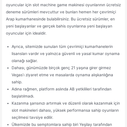
oyuncular için slot machine game makinesi oyunlarının ücretsiz
deneme sürümleri mevcuttur ve bunları hemen her çevrimiçi
Arap kumarhanesinde bulabilirsiniz. Bu ücretsiz sürümler, en
yeni başlayanlar ve gerçek bahis oyunlarına yeni başlayan
oyuncular için idealdir.
Ayrıca, sitemizde sunulan tüm çevrimiçi kumarhanelerin
lisansları vardır ve yalnızca güvenli ve yasal kumar oynama
olanağı sağlar.
Dahası, günümüzde birçok genç 21 yaşına girer girmez
Vegas’ı ziyaret etme ve masalarda oynama alışkanlığına
sahip.
Adına rağmen, platform aslında AB yetkilileri tarafından
başlatılmadı.
Kazanma şansınızı artırmak ve düzenli olarak kazanmak için
slot makineleri dahası, yüksek performansa sahip oyunların
seçilmesi tavsiye edilir.
Ülkemizde bu semptomlara sahip biri Yeşilay tarafından