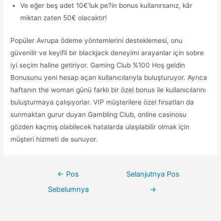
Ve eğer beş adet 10€’luk pe?in bonus kullanırsanız, kâr
miktarı zaten 50€ olacaktır!
Popüler Avrupa ödeme yöntemlerini desteklemesi, onu
güvenilir ve keyifli bir blackjack deneyimi arayanlar için sobre
iyi seçim haline getiriyor. Gaming Club %100 Hoş geldin
Bonusunu yeni hesap açan kullanıcılarıyla buluşturuyor. Ayrıca
haftanın the woman günü farklı bir özel bonus ile kullanıcılarını
buluşturmaya çalışıyorlar. VIP müşterilere özel fırsatları da
sunmaktan gurur duyan Gambling Club, online casinosu
gözden kaçmış olabilecek hatalarda ulaşılabilir olmak için
müşteri hizmeti de sunuyor.
Navigasi
←
Pos
Selanjutnya Pos
pos
Sebelumnya
→