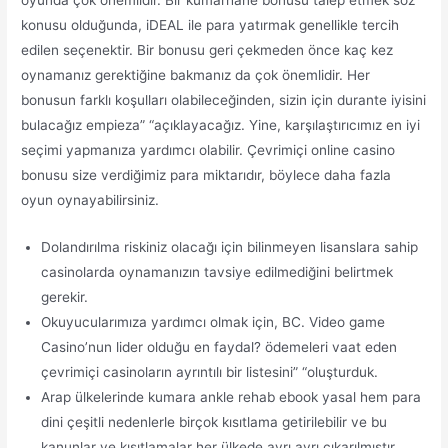
oyunda çok önemlidir. Bir kumarhane bonusu talep etmek söz
konusu olduğunda, iDEAL ile para yatırmak genellikle tercih
edilen seçenektir. Bir bonusu geri çekmeden önce kaç kez
oynamanız gerektiğine bakmanız da çok önemlidir. Her
bonusun farklı koşulları olabileceğinden, sizin için durante iyisini
bulacağız empieza” “açıklayacağız. Yine, karşılaştırıcımız en iyi
seçimi yapmanıza yardımcı olabilir. Çevrimiçi online casino
bonusu size verdiğimiz para miktarıdır, böylece daha fazla
oyun oynayabilirsiniz.
Dolandırılma riskiniz olacağı için bilinmeyen lisanslara sahip
casinolarda oynamanızın tavsiye edilmediğini belirtmek
gerekir.
Okuyucularımıza yardımcı olmak için, BC. Video game
Casino’nun lider olduğu en faydal? ödemeleri vaat eden
çevrimiçi casinoların ayrıntılı bir listesini” “oluşturduk.
Arap ülkelerinde kumara ankle rehab ebook yasal hem para
dini çeşitli nedenlerle birçok kısıtlama getirilebilir ve bu
kanunlar ve kısıtlamalar her ülkede ayrı ayrı çıkarılmıştır.