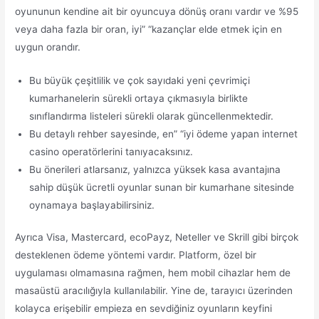
oyununun kendine ait bir oyuncuya dönüş oranı vardır ve %95
veya daha fazla bir oran, iyi” “kazançlar elde etmek için en
uygun orandır.
Bu büyük çeşitlilik ve çok sayıdaki yeni çevrimiçi
kumarhanelerin sürekli ortaya çıkmasıyla birlikte
sınıflandırma listeleri sürekli olarak güncellenmektedir.
Bu detaylı rehber sayesinde, en” “iyi ödeme yapan internet
casino operatörlerini tanıyacaksınız.
Bu önerileri atlarsanız, yalnızca yüksek kasa avantajına
sahip düşük ücretli oyunlar sunan bir kumarhane sitesinde
oynamaya başlayabilirsiniz.
Ayrıca Visa, Mastercard, ecoPayz, Neteller ve Skrill gibi birçok
desteklenen ödeme yöntemi vardır. Platform, özel bir
uygulaması olmamasına rağmen, hem mobil cihazlar hem de
masaüstü aracılığıyla kullanılabilir. Yine de, tarayıcı üzerinden
kolayca erişebilir empieza en sevdiğiniz oyunların keyfini