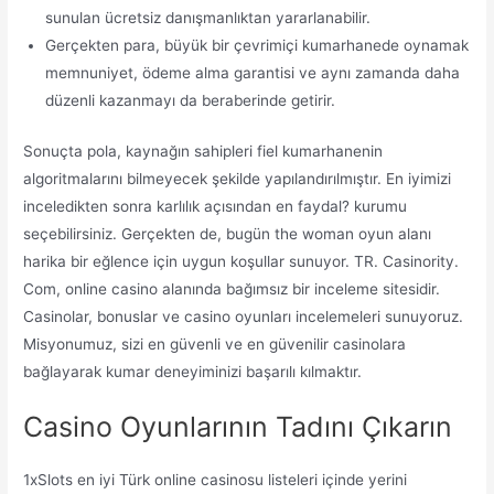
sunulan ücretsiz danışmanlıktan yararlanabilir.
Gerçekten para, büyük bir çevrimiçi kumarhanede oynamak
memnuniyet, ödeme alma garantisi ve aynı zamanda daha
düzenli kazanmayı da beraberinde getirir.
Sonuçta pola, kaynağın sahipleri fiel kumarhanenin
algoritmalarını bilmeyecek şekilde yapılandırılmıştır. En iyimizi
inceledikten sonra karlılık açısından en faydal? kurumu
seçebilirsiniz. Gerçekten de, bugün the woman oyun alanı
harika bir eğlence için uygun koşullar sunuyor. TR. Casinority.
Com, online casino alanında bağımsız bir inceleme sitesidir.
Casinolar, bonuslar ve casino oyunları incelemeleri sunuyoruz.
Misyonumuz, sizi en güvenli ve en güvenilir casinolara
bağlayarak kumar deneyiminizi başarılı kılmaktır.
Casino Oyunlarının Tadını Çıkarın
1xSlots en iyi Türk online casinosu listeleri içinde yerini