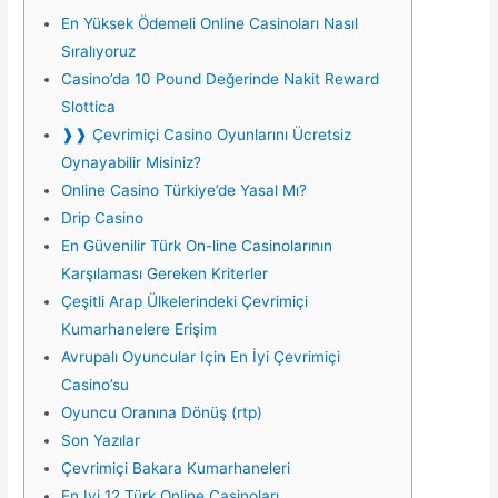
En Yüksek Ödemeli Online Casinoları Nasıl
Sıralıyoruz
Casino’da 10 Pound Değerinde Nakit Reward
Slottica
❱❱ Çevrimiçi Casino Oyunlarını Ücretsiz
Oynayabilir Misiniz?
Online Casino Türkiye’de Yasal Mı?
Drip Casino
En Güvenilir Türk On-line Casinolarının
Karşılaması Gereken Kriterler
Çeşitli Arap Ülkelerindeki Çevrimiçi
Kumarhanelere Erişim
Avrupalı Oyuncular Için En İyi Çevrimiçi
Casino’su
Oyuncu Oranına Dönüş (rtp)
Son Yazılar
Çevrimiçi Bakara Kumarhaneleri
En Iyi 12 Türk Online Casinoları