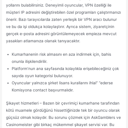
yollarını bulabilirsiniz. Deneyimli oyuncular, VPN özelliği ile
müşteri IP adresini değiştirebilen özel programları çalıştırmanızı
önerir. Bazı tarayıcılarda zaten yerleşik bir VPN aracı bulunur
ve bu da işi oldukça kolaylaştırır. Ayrıca sistem, ziyaretçinin
gerçek e-posta adresini görüntülemeyecek empieza mevcut
yasakları atlamanıza olanak tanıyacaktır.
Kumarhanenin risk almasını en aza indirmek için, bahis
onunla ilişkilendirilir.
Platform’nun ana sayfasında kolaylıkla erişebileceğiniz çok
sayıda oyun kategorisi bulunuyor.
Oyuncular yalnızca şirket lisans kurallarını ihlal” “ederse
Komisyona contact başvurmalıdır.
Şikayet hizmetleri – Bazen bir çevrimiçi kumarhane tarafından
kötü muamele gördüğünü hissettiğinizde tek bir oyuncu olarak
güçsüz olmak kolaydır. Bu sorunu çözmek için AskGamblers ve
Casinomeister gibi birkaç mükemmel şikayet servisi var. Bu