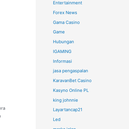
Entertainment
Forex News
Gama Casino
Game
Hubungan
IGAMING
Informasi
jasa pengaspalan
KaravanBet Casino
n
Kasyno Online PL
king johnnie
era
Layartancap21
n
Led