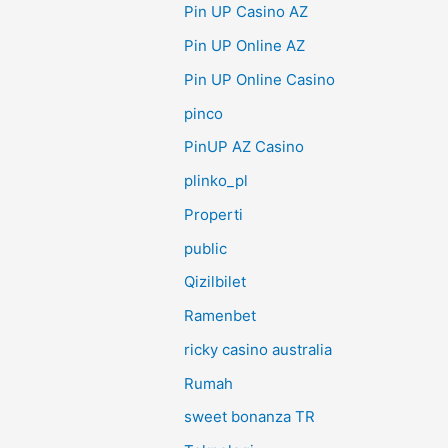
Pin UP Casino AZ
Pin UP Online AZ
Pin UP Online Casino
pinco
PinUP AZ Casino
plinko_pl
Properti
public
Qizilbilet
Ramenbet
ricky casino australia
Rumah
sweet bonanza TR