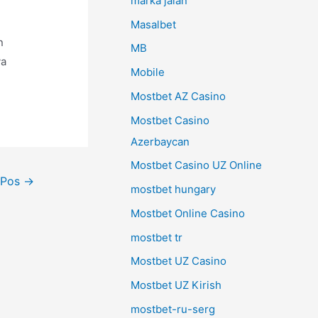
marka jalan
Masalbet
n
MB
ya
Mobile
Mostbet AZ Casino
Mostbet Casino
Azerbaycan
Mostbet Casino UZ Online
 Pos
→
mostbet hungary
Mostbet Online Casino
mostbet tr
Mostbet UZ Casino
Mostbet UZ Kirish
mostbet-ru-serg