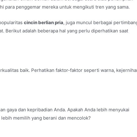
uhi para penggemar mereka untuk mengikuti tren yang sama.
popularitas
cincin berlian pria
, juga muncul berbagai pertimban
at. Berikut adalah beberapa hal yang perlu diperhatikan saat
kualitas baik. Perhatikan faktor-faktor seperti warna, kejerniha
ngan gaya dan kepribadian Anda. Apakah Anda lebih menyukai
u lebih memilih yang berani dan mencolok?