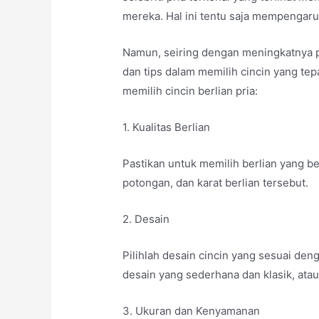
mereka. Hal ini tentu saja mempengar
Namun, seiring dengan meningkatnya 
dan tips dalam memilih cincin yang tep
memilih cincin berlian pria:
1. Kualitas Berlian
Pastikan untuk memilih berlian yang ber
potongan, dan karat berlian tersebut.
2. Desain
Pilihlah desain cincin yang sesuai de
desain yang sederhana dan klasik, ata
3. Ukuran dan Kenyamanan