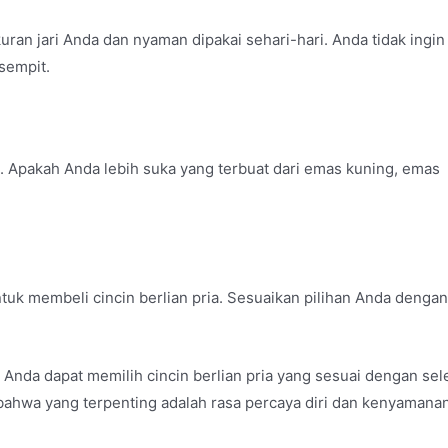
uran jari Anda dan nyaman dipakai sehari-hari. Anda tidak ingin
 sempit.
t. Apakah Anda lebih suka yang terbuat dari emas kuning, emas
uk membeli cincin berlian pria. Sesuaikan pilihan Anda denga
 Anda dapat memilih cincin berlian pria yang sesuai dengan sel
bahwa yang terpenting adalah rasa percaya diri dan kenyamana