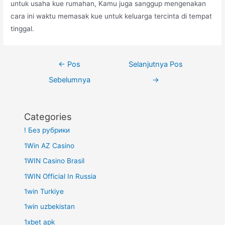
untuk usaha kue rumahan, Kamu juga sanggup mengenakan
cara ini waktu memasak kue untuk keluarga tercinta di tempat
tinggal.
Navigasi
←
Pos
Selanjutnya Pos
pos
Sebelumnya
→
Categories
! Без рубрики
1Win AZ Casino
1WIN Casino Brasil
1WIN Official In Russia
1win Turkiye
1win uzbekistan
1xbet apk