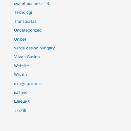
sweet bonanza TR
Teknologi
Transportasi
Uncategorized
Unibet
verde casino hungary
Vovan Casino
Website
Wisata
στοιχηματικες
казино
Швеция
カジ旅