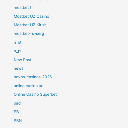
mostbet tr
Mostbet UZ Casino
Mostbet UZ Kirish
mostbet-ru-serg
n_bt
n_pu
New Post
news
novos-casinos-2026
online casino au
Online Casino Superbet
padi
PB
PBN