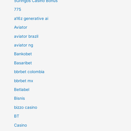
5Gringos Casino Bonus
775
a16z generative ai
Aviator
aviator brazil
aviator ng
Bankobet
Basaribet
bbrbet colombia
bbrbet mx
Betlabel
Bisnis
bizzo casino
BT
Casino