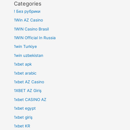
Categories
! Без рубрики
1Win AZ Casino
1WIN Casino Brasil
1WIN Official In Russia
1win Turkiye
1win uzbekistan
1xbet apk
1xbet arabic
1xbet AZ Casino
1XBET AZ Giriş
1xbet CASINO AZ
1xbet egypt
1xbet giriş
1xbet KR