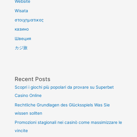
Website
Wisata
στοιχηματικες
казино
Швеция
カジ旅
Recent Posts
Scopri i giochi più popolari da provare su Superbet
Casino Online
Rechtliche Grundlagen des Glücksspiels Was Sie
wissen sollten
Promozioni stagionali nei casinò come massimizzare le
vincite