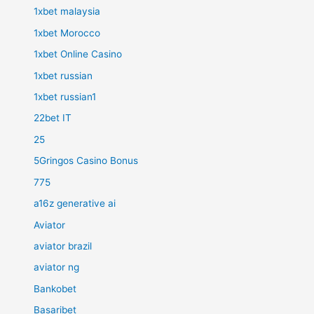
1xbet malaysia
1xbet Morocco
1xbet Online Casino
1xbet russian
1xbet russian1
22bet IT
25
5Gringos Casino Bonus
775
a16z generative ai
Aviator
aviator brazil
aviator ng
Bankobet
Basaribet