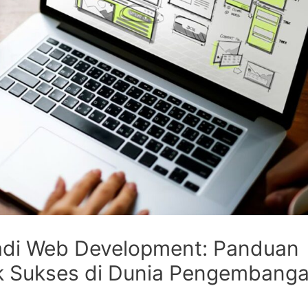
adi Web Development: Panduan
k Sukses di Dunia Pengembang