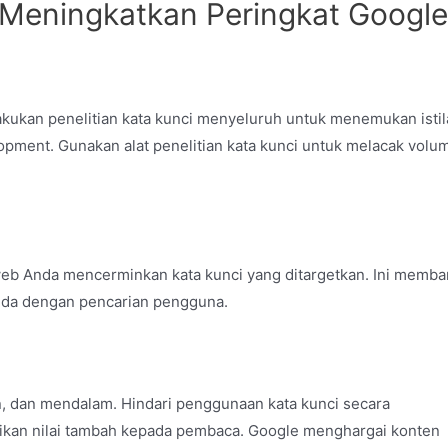
 Meningkatkan Peringkat Googl
akukan penelitian kata kunci menyeluruh untuk menemukan isti
pment. Gunakan alat penelitian kata kunci untuk melacak volu
web Anda mencerminkan kata kunci yang ditargetkan. Ini memba
da dengan pencarian pengguna.
an, dan mendalam. Hindari penggunaan kata kunci secara
ikan nilai tambah kepada pembaca. Google menghargai konten