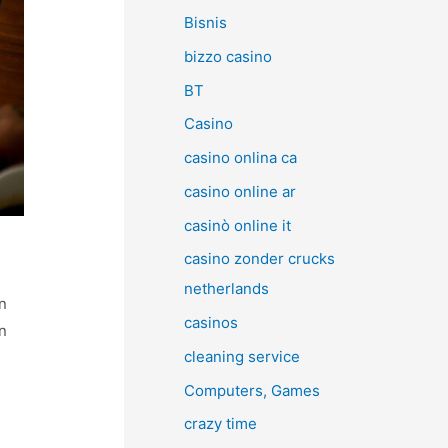
Bisnis
bizzo casino
BT
Casino
casino onlina ca
casino online ar
casinò online it
casino zonder crucks
netherlands
n
casinos
n
cleaning service
Computers, Games
crazy time