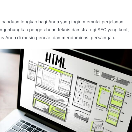
n panduan lengkap bagi Anda yang ingin memulai perjalanan
gabungkan pengetahuan teknis dan strategi SEO yang kuat,
itus Anda di mesin pencari dan mendominasi persaingan.