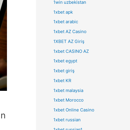
1win uzbekistan
1xbet apk
1xbet arabic
1xbet AZ Casino
1XBET AZ Giriş
1xbet CASINO AZ
1xbet egypt
1xbet giriş
1xbet KR
1xbet malaysia
1xbet Morocco
1xbet Online Casino
an
1xbet russian
1xbet russian1