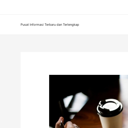
Lewati
ke
konten
Pusat Informasi Terbaru dan Terlengkap