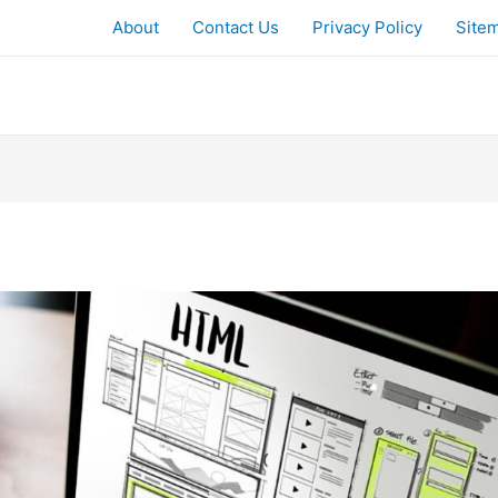
About
Contact Us
Privacy Policy
Site