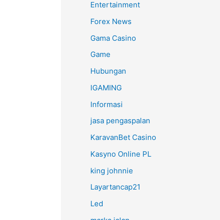
Entertainment
Forex News
Gama Casino
Game
Hubungan
IGAMING
Informasi
jasa pengaspalan
KaravanBet Casino
Kasyno Online PL
king johnnie
Layartancap21
Led