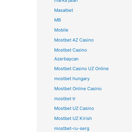
marka jalan
Masalbet
MB
Mobile
Mostbet AZ Casino
Mostbet Casino
Azerbaycan
Mostbet Casino UZ Online
mostbet hungary
Mostbet Online Casino
mostbet tr
Mostbet UZ Casino
Mostbet UZ Kirish
mostbet-ru-serg