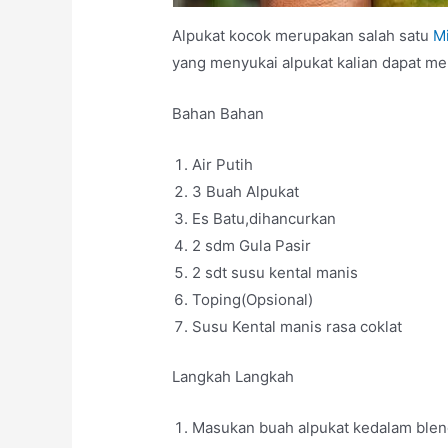
Alpukat kocok merupakan salah satu
M
yang menyukai alpukat kalian dapat m
Bahan Bahan
Air Putih
3 Buah Alpukat
Es Batu,dihancurkan
2 sdm Gula Pasir
2 sdt susu kental manis
Toping(Opsional)
Susu Kental manis rasa coklat
Langkah Langkah
Masukan buah alpukat kedalam blend