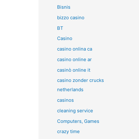
Bisnis
bizzo casino
BT
Casino
casino onlina ca
casino online ar
casinò online it
casino zonder crucks
netherlands
casinos
cleaning service
Computers, Games
crazy time