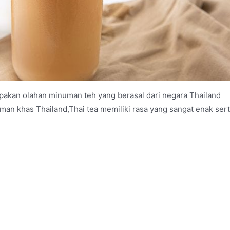
akan olahan minuman teh yang berasal dari negara Thailand
uman khas Thailand,Thai tea memiliki rasa yang sangat enak ser