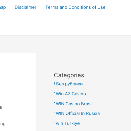
map
Disclaimer
Terms and Conditions of Use
Categories
! Без рубрики
1Win AZ Casino
1WIN Casino Brasil
i
1WIN Official In Russia
1win Turkiye
ang