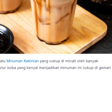
satu
Minuman Kekinian
yang cukup di minati oleh banyak
stur boba yang kenyal menjadikan minuman ini cukup di gemari