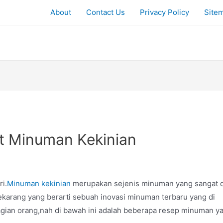
About
Contact Us
Privacy Policy
Site
t Minuman Kekinian
i.
Minuman kekinian
merupakan sejenis minuman yang sangat d
karang yang berarti sebuah inovasi minuman terbaru yang di
agian orang,nah di bawah ini adalah beberapa resep minuman y