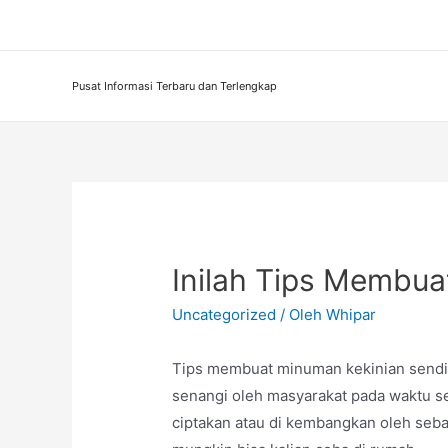
Lewati
ke
konten
Pusat Informasi Terbaru dan Terlengkap
Inilah Tips Membua
Uncategorized
/ Oleh
Whipar
Tips membuat minuman kekinian sendir
senangi oleh masyarakat pada waktu se
ciptakan atau di kembangkan oleh seb