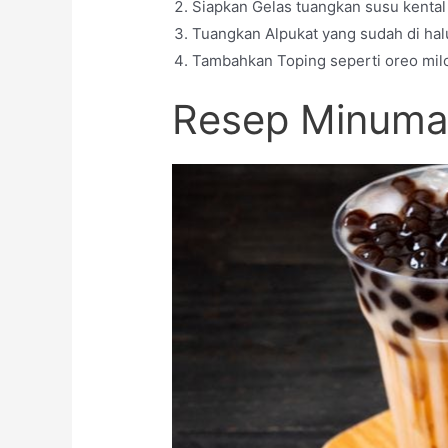
Siapkan Gelas tuangkan susu kental
Tuangkan Alpukat yang sudah di ha
Tambahkan Toping seperti oreo milo
Resep Minuma