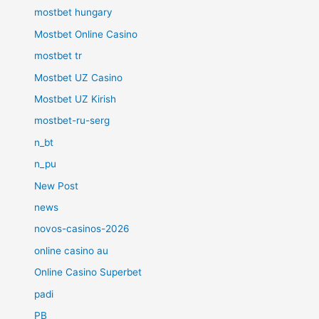
mostbet hungary
Mostbet Online Casino
mostbet tr
Mostbet UZ Casino
Mostbet UZ Kirish
mostbet-ru-serg
n_bt
n_pu
New Post
news
novos-casinos-2026
online casino au
Online Casino Superbet
padi
PB