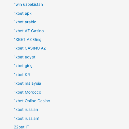
1win uzbekistan
1xbet apk
1xbet arabic
1xbet AZ Casino
1XBET AZ Giriş
1xbet CASINO AZ
1xbet egypt
1xbet giriş
1xbet KR
1xbet malaysia
1xbet Morocco
1xbet Online Casino
1xbet russian
1xbet russian1
22bet IT