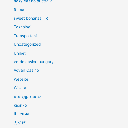
ricky casino australia
Rumah
sweet bonanza TR
Teknologi
Transportasi
Uncategorized
Unibet
verde casino hungary
Vovan Casino
Website
Wisata
στοιχηματικες
казино
Швеция
カジ旅