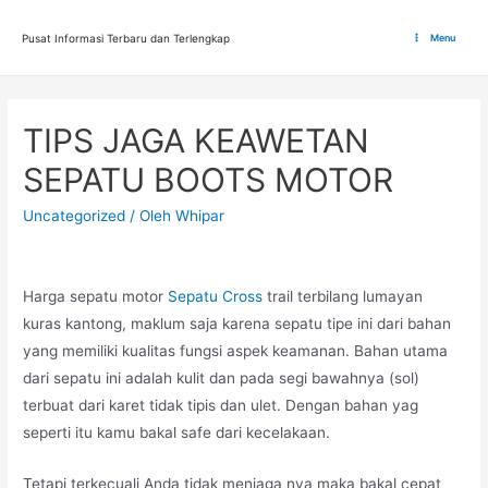
Lewati
ke
Pusat Informasi Terbaru dan Terlengkap
Menu
Main
konten
Menu
TIPS JAGA KEAWETAN
SEPATU BOOTS MOTOR
Uncategorized
/ Oleh
Whipar
Harga sepatu motor
Sepatu Cross
trail terbilang lumayan
kuras kantong, maklum saja karena sepatu tipe ini dari bahan
yang memiliki kualitas fungsi aspek keamanan. Bahan utama
dari sepatu ini adalah kulit dan pada segi bawahnya (sol)
terbuat dari karet tidak tipis dan ulet. Dengan bahan yag
seperti itu kamu bakal safe dari kecelakaan.
Tetapi terkecuali Anda tidak menjaga nya maka bakal cepat