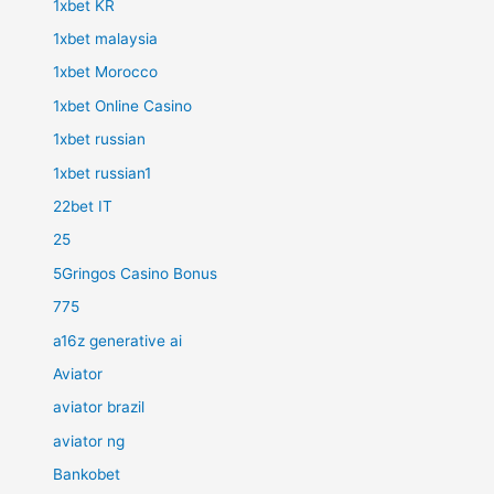
1xbet KR
1xbet malaysia
1xbet Morocco
1xbet Online Casino
1xbet russian
1xbet russian1
22bet IT
25
5Gringos Casino Bonus
775
a16z generative ai
Aviator
aviator brazil
aviator ng
Bankobet