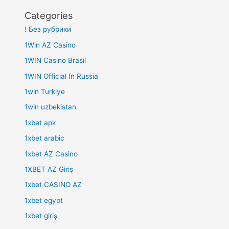
Categories
! Без рубрики
1Win AZ Casino
1WIN Casino Brasil
1WIN Official In Russia
1win Turkiye
1win uzbekistan
1xbet apk
1xbet arabic
1xbet AZ Casino
1XBET AZ Giriş
1xbet CASINO AZ
1xbet egypt
1xbet giriş