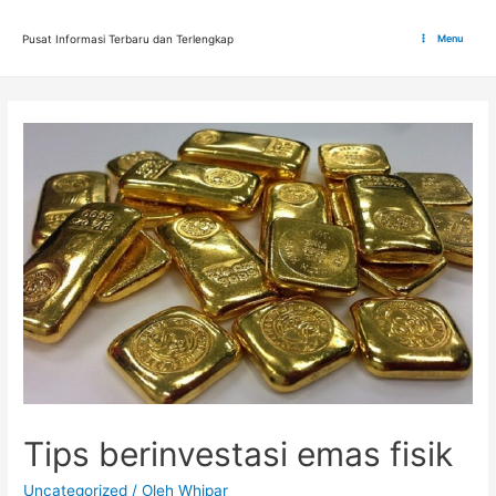
Lewati
ke
Pusat Informasi Terbaru dan Terlengkap
Menu
Main
konten
Menu
Tips berinvestasi emas fisik
Uncategorized
/ Oleh
Whipar