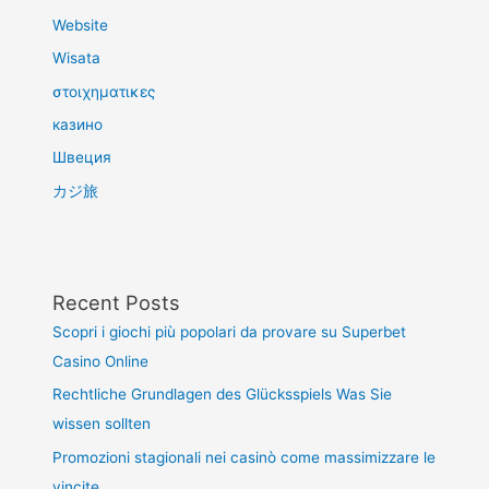
Website
Wisata
στοιχηματικες
казино
Швеция
カジ旅
Recent Posts
Scopri i giochi più popolari da provare su Superbet
Casino Online
Rechtliche Grundlagen des Glücksspiels Was Sie
wissen sollten
Promozioni stagionali nei casinò come massimizzare le
vincite