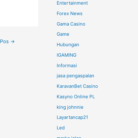
Entertainment
Forex News
Gama Casino
Game
 Pos
→
Hubungan
IGAMING
Informasi
jasa pengaspalan
KaravanBet Casino
Kasyno Online PL
king johnnie
Layartancap21
Led