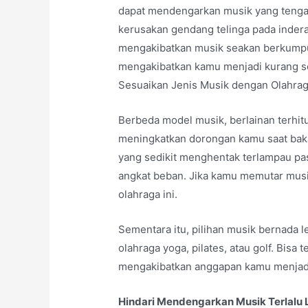
dapat mendengarkan musik yang tengah 
kerusakan gendang telinga pada inde
mengakibatkan musik seakan berkumpul 
mengakibatkan kamu menjadi kurang sen
Sesuaikan Jenis Musik dengan Olahrag
Berbeda model musik, berlainan terhit
meningkatkan dorongan kamu saat baka
yang sedikit menghentak terlampau pas 
angkat beban. Jika kamu memutar musi
olahraga ini.
Sementara itu, pilihan musik bernad
olahraga yoga, pilates, atau golf. Bisa 
mengakibatkan anggapan kamu menjadi l
Hindari Mendengarkan Musik Terlalu