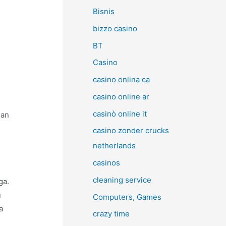
Bisnis
bizzo casino
BT
Casino
casino onlina ca
casino online ar
casinò online it
gan
casino zonder crucks
netherlands
casinos
cleaning service
ga.
u
Computers, Games
a
crazy time