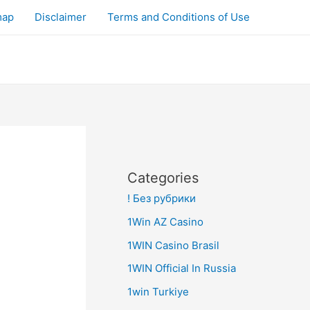
map
Disclaimer
Terms and Conditions of Use
Categories
! Без рубрики
1Win AZ Casino
1WIN Casino Brasil
1WIN Official In Russia
1win Turkiye