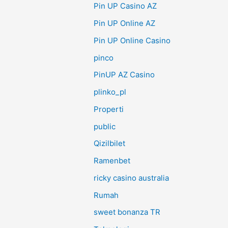
Pin UP Casino AZ
Pin UP Online AZ
Pin UP Online Casino
pinco
PinUP AZ Casino
plinko_pl
Properti
public
Qizilbilet
Ramenbet
ricky casino australia
Rumah
sweet bonanza TR