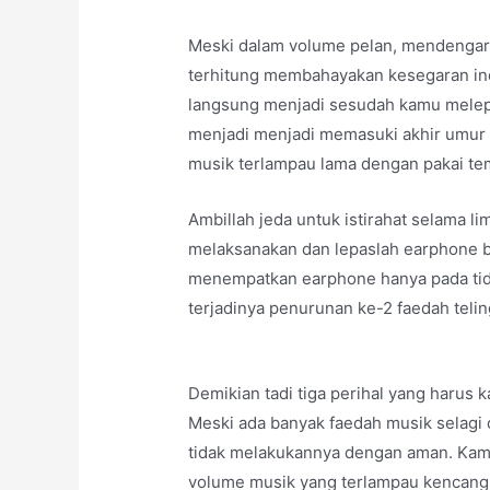
Meski dalam volume pelan, mendengark
terhitung membahayakan kesegaran ind
langsung menjadi sesudah kamu melep
menjadi menjadi memasuki akhir umur 
musik terlampau lama dengan pakai te
Ambillah jeda untuk istirahat selama l
melaksanakan dan lepaslah earphone ber
menempatkan earphone hanya pada tidak
terjadinya penurunan ke-2 faedah telin
Demikian tadi tiga perihal yang harus
Meski ada banyak faedah musik selagi o
tidak melakukannya dengan aman. Kamu 
volume musik yang terlampau kencang 