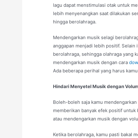
lagu dapat menstimulasi otak untuk me
lebih menyenangkan saat dilakukan se
hingga berolahraga.
Mendengarkan musik selagi berolahrag
anggapan menjadi lebih positif. Selain
berolahraga, sehingga olahraga yang 
mendengarkan musik dengan cara
dow
Ada beberapa perihal yang harus kamu p
Hindari Menyetel Musik dengan Volum
Boleh-boleh saja kamu mendengarkan m
memberikan banyak efek positif untuk 
atau mendengarkan musik dengan vol
Ketika berolahraga, kamu pasti bakal