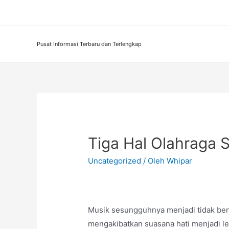
Lewati
ke
konten
Pusat Informasi Terbaru dan Terlengkap
Tiga Hal Olahraga
Uncategorized
/ Oleh
Whipar
Musik sesungguhnya menjadi tidak bena
mengakibatkan suasana hati menjadi l