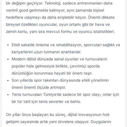
bir değişim geçiriyor. Teknoloji, sadece antrenmanları daha
verimli good getirmekle kalmıyor, aynı zamanda kişisel
hedeflere ulaşmayı da daha erişilebilir kılıyor. Önemli dikkate
bireysel özellikleri oyuncular, oyun ortamı gibi bir hava ve
zemin kortu, yanı sıra mevcut formu ve oyuncu istatistikleri.
Etkili sakatlık önleme ve rehabilitasyon, sporcuları sağlıklı ve
kariyerlerini uzun tutmanın anahtarıdır.
Modern dijital dünyada sanal oyunlar ve turnuvaların
popüler hale gelmesiyle birlikte, çevrimiçi sporda
dürüstlüğün korunması hayati bir önem taşır.
Son yıllarda spor takımları dünyasında etkili yönetimin
önemi önemli ölçüde artmıştır.
Tenis turnuvaları Türkiye’de sadece bir spor olayı, onlar için
bir tür tatil için tenis severler ve bahis.
On yıllar önce başlayan bu süreç, dijital inovasyonun hızlı
gelişimi sayesinde artık yeni zirvelere ulaşıyor. Duygularını