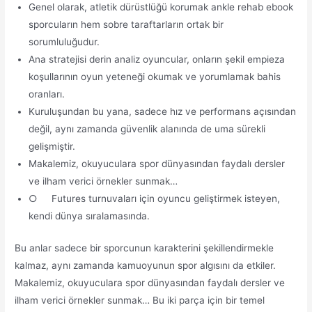
Genel olarak, atletik dürüstlüğü korumak ankle rehab ebook
sporcuların hem sobre taraftarların ortak bir
sorumluluğudur.
Ana stratejisi derin analiz oyuncular, onların şekil empieza
koşullarının oyun yeteneği okumak ve yorumlamak bahis
oranları.
Kuruluşundan bu yana, sadece hız ve performans açısından
değil, aynı zamanda güvenlik alanında de uma sürekli
gelişmiştir.
Makalemiz, okuyuculara spor dünyasından faydalı dersler
ve ilham verici örnekler sunmak…
○ Futures turnuvaları için oyuncu geliştirmek isteyen,
kendi dünya sıralamasında.
Bu anlar sadece bir sporcunun karakterini şekillendirmekle
kalmaz, aynı zamanda kamuoyunun spor algısını da etkiler.
Makalemiz, okuyuculara spor dünyasından faydalı dersler ve
ilham verici örnekler sunmak… Bu iki parça için bir temel