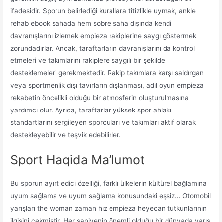
ifadesidir. Sporun belirlediği kurallara titizlikle uymak, ankle
rehab ebook sahada hem sobre saha dışında kendi
davranışlarını izlemek empieza rakiplerine saygı göstermek
zorundadırlar. Ancak, taraftarların davranışlarını da kontrol
etmeleri ve takımlarını rakiplere saygılı bir şekilde
desteklemeleri gerekmektedir. Rakip takımlara karşı saldırgan
veya sportmenlik dışı tavırların dışlanması, adil oyun empieza
rekabetin öncelikli olduğu bir atmosferin oluşturulmasına
yardımcı olur. Ayrıca, taraftarlar yüksek spor ahlakı
standartlarını sergileyen sporcuları ve takımları aktif olarak
destekleyebilir ve teşvik edebilirler.
Sport Haqida Ma’lumot
Bu sporun ayırt edici özelliği, farklı ülkelerin kültürel bağlamına
uyum sağlama ve uyum sağlama konusundaki eşsiz… Otomobil
yarışları the woman zaman hız empieza heyecan tutkunlarının
ilgisini çekmiştir. Her saniyenin önemli olduğu bir dünyada yarış