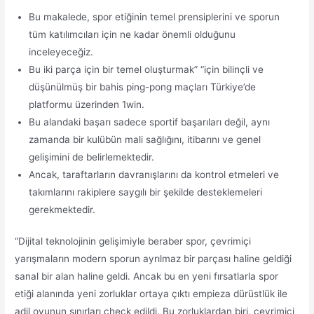
Bu makalede, spor etiğinin temel prensiplerini ve sporun
tüm katılımcıları için ne kadar önemli olduğunu
inceleyeceğiz.
Bu iki parça için bir temel oluşturmak” “için bilinçli ve
düşünülmüş bir bahis ping-pong maçları Türkiye’de
platformu üzerinden 1win.
Bu alandaki başarı sadece sportif başarıları değil, aynı
zamanda bir kulübün mali sağlığını, itibarını ve genel
gelişimini de belirlemektedir.
Ancak, taraftarların davranışlarını da kontrol etmeleri ve
takımlarını rakiplere saygılı bir şekilde desteklemeleri
gerekmektedir.
“Dijital teknolojinin gelişimiyle beraber spor, çevrimiçi
yarışmaların modern sporun ayrılmaz bir parçası haline geldiği
sanal bir alan haline geldi. Ancak bu en yeni fırsatlarla spor
etiği alanında yeni zorluklar ortaya çıktı empieza dürüstlük ile
adil oyunun sınırları check edildi. Bu zorluklardan biri, çevrimiçi