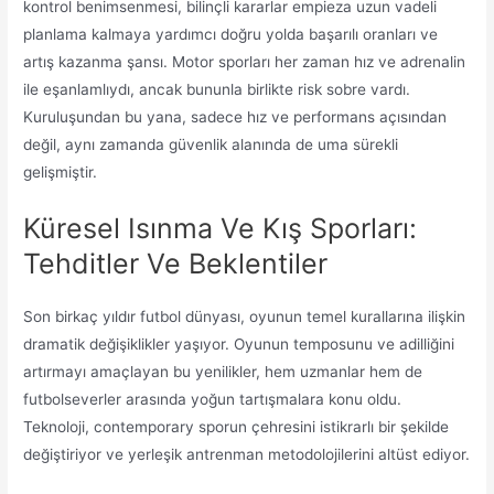
kontrol benimsenmesi, bilinçli kararlar empieza uzun vadeli
planlama kalmaya yardımcı doğru yolda başarılı oranları ve
artış kazanma şansı. Motor sporları her zaman hız ve adrenalin
ile eşanlamlıydı, ancak bununla birlikte risk sobre vardı.
Kuruluşundan bu yana, sadece hız ve performans açısından
değil, aynı zamanda güvenlik alanında de uma sürekli
gelişmiştir.
Küresel Isınma Ve Kış Sporları:
Tehditler Ve Beklentiler
Son birkaç yıldır futbol dünyası, oyunun temel kurallarına ilişkin
dramatik değişiklikler yaşıyor. Oyunun temposunu ve adilliğini
artırmayı amaçlayan bu yenilikler, hem uzmanlar hem de
futbolseverler arasında yoğun tartışmalara konu oldu.
Teknoloji, contemporary sporun çehresini istikrarlı bir şekilde
değiştiriyor ve yerleşik antrenman metodolojilerini altüst ediyor.