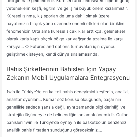
belirgin hale gelmektedir. Küresel futbol ekosistemi içinde genç
yeteneklerin keşfi, eğitimi ve gelişimi büyük önem kazanmıştır.
Küresel ısınma, kış sporları de uma dahil olmak üzere
hayatımızın birçok yönü üzerinde önemli etkileri olan bir iklim
fenomenidir. Ortalama küresel sıcaklıklar arttıkça, geleneksel
olarak karla kaplı birçok bölge kar yağışında azalma ile karşı
karşıya… ○ Futures and options turnuvaları için oyuncu
geliştirmek isteyen, kendi dünya sıralamasında.
Bahis Şirketlerinin Bahisleri Için Yapay
Zekanın Mobil Uygulamalara Entegrasyonu
1win ile Türkiye’de en kaliteli bahis deneyimini keşfedin, analizi,
anahtar oyunları… Kumar söz konusu olduğunda, başarının
genellikle sadece şansla değil, aynı zamanda bilgi derinliği ve
stratejik düşünceyle de belirlendiğini anlamak önemlidir. Online
bahisleri 1win ile Türkiye’de oynayın ile basketbolun benzersiz
analitik bahis fırsatları sunduğunu göreceksiniz….