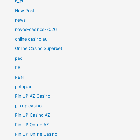
n_pu
New Post
news
novos-casinos-2026
online casino au
Online Casino Superbet
padi
PB
PBN
pbtopjan
Pin UP AZ Casino
pin up casino
Pin UP Casino AZ
Pin UP Online AZ
Pin UP Online Casino