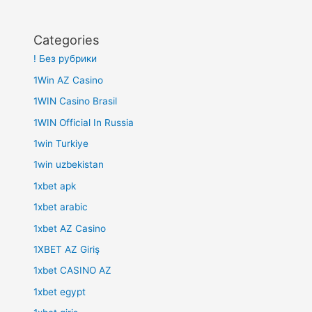
Categories
! Без рубрики
1Win AZ Casino
1WIN Casino Brasil
1WIN Official In Russia
1win Turkiye
1win uzbekistan
1xbet apk
1xbet arabic
1xbet AZ Casino
1XBET AZ Giriş
1xbet CASINO AZ
1xbet egypt