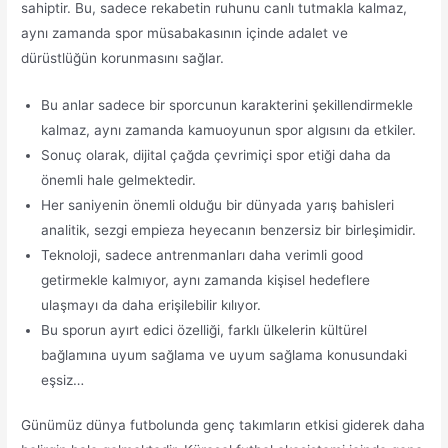
sahiptir. Bu, sadece rekabetin ruhunu canlı tutmakla kalmaz,
aynı zamanda spor müsabakasının içinde adalet ve
dürüstlüğün korunmasını sağlar.
Bu anlar sadece bir sporcunun karakterini şekillendirmekle
kalmaz, aynı zamanda kamuoyunun spor algısını da etkiler.
Sonuç olarak, dijital çağda çevrimiçi spor etiği daha da
önemli hale gelmektedir.
Her saniyenin önemli olduğu bir dünyada yarış bahisleri
analitik, sezgi empieza heyecanın benzersiz bir birleşimidir.
Teknoloji, sadece antrenmanları daha verimli good
getirmekle kalmıyor, aynı zamanda kişisel hedeflere
ulaşmayı da daha erişilebilir kılıyor.
Bu sporun ayırt edici özelliği, farklı ülkelerin kültürel
bağlamına uyum sağlama ve uyum sağlama konusundaki
eşsiz…
Günümüz dünya futbolunda genç takımların etkisi giderek daha