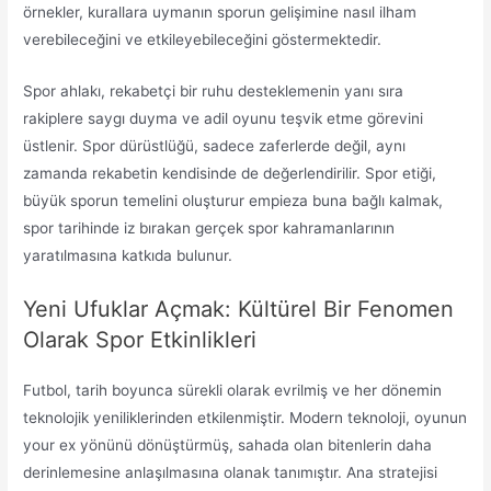
örnekler, kurallara uymanın sporun gelişimine nasıl ilham
verebileceğini ve etkileyebileceğini göstermektedir.
Spor ahlakı, rekabetçi bir ruhu desteklemenin yanı sıra
rakiplere saygı duyma ve adil oyunu teşvik etme görevini
üstlenir. Spor dürüstlüğü, sadece zaferlerde değil, aynı
zamanda rekabetin kendisinde de değerlendirilir. Spor etiği,
büyük sporun temelini oluşturur empieza buna bağlı kalmak,
spor tarihinde iz bırakan gerçek spor kahramanlarının
yaratılmasına katkıda bulunur.
Yeni Ufuklar Açmak: Kültürel Bir Fenomen
Olarak Spor Etkinlikleri
Futbol, tarih boyunca sürekli olarak evrilmiş ve her dönemin
teknolojik yeniliklerinden etkilenmiştir. Modern teknoloji, oyunun
your ex yönünü dönüştürmüş, sahada olan bitenlerin daha
derinlemesine anlaşılmasına olanak tanımıştır. Ana stratejisi