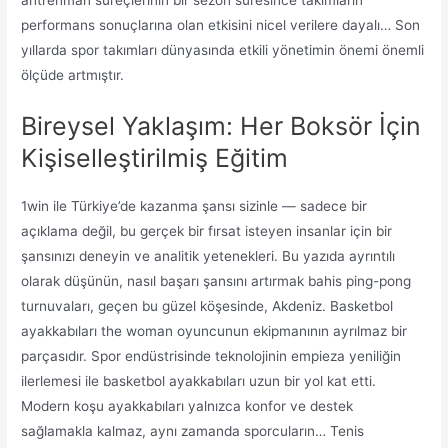
performans sonuçlarına olan etkisini nicel verilere dayalı… Son
yıllarda spor takımları dünyasında etkili yönetimin önemi önemli
ölçüde artmıştır.
Bireysel Yaklaşım: Her Boksör İçin
Kişiselleştirilmiş Eğitim
1win ile Türkiye’de kazanma şansı sizinle — sadece bir
açıklama değil, bu gerçek bir fırsat isteyen insanlar için bir
şansınızı deneyin ve analitik yetenekleri. Bu yazıda ayrıntılı
olarak düşünün, nasıl başarı şansını artırmak bahis ping-pong
turnuvaları, geçen bu güzel köşesinde, Akdeniz. Basketbol
ayakkabıları the woman oyuncunun ekipmanının ayrılmaz bir
parçasıdır. Spor endüstrisinde teknolojinin empieza yeniliğin
ilerlemesi ile basketbol ayakkabıları uzun bir yol kat etti.
Modern koşu ayakkabıları yalnızca konfor ve destek
sağlamakla kalmaz, aynı zamanda sporcuların… Tenis