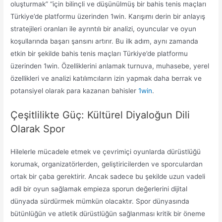
oluşturmak” “için bilinçli ve düşünülmüş bir bahis tenis maçları
Türkiye’de platformu üzerinden 1win. Karışımı derin bir anlayış
stratejileri oranları ile ayrıntılı bir analizi, oyuncular ve oyun
koşullarında başarı şansını artırır. Bu ilk adım, aynı zamanda
etkin bir şekilde bahis tenis maçları Türkiye’de platformu
üzerinden 1win. Özelliklerini anlamak turnuva, muhasebe, yerel
özellikleri ve analizi katılımcıların izin yapmak daha berrak ve
potansiyel olarak para kazanan bahisler
1win
.
Çeşitlilikte Güç: Kültürel Diyaloğun Dili
Olarak Spor
Hilelerle mücadele etmek ve çevrimiçi oyunlarda dürüstlüğü
korumak, organizatörlerden, geliştiricilerden ve sporculardan
ortak bir çaba gerektirir. Ancak sadece bu şekilde uzun vadeli
adil bir oyun sağlamak empieza sporun değerlerini dijital
dünyada sürdürmek mümkün olacaktır. Spor dünyasında
bütünlüğün ve atletik dürüstlüğün sağlanması kritik bir öneme