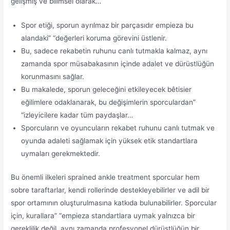
gelişmiş ve bilimsel olarak…
Spor etiği, sporun ayrılmaz bir parçasıdır empieza bu
alandaki” “değerleri koruma görevini üstlenir.
Bu, sadece rekabetin ruhunu canlı tutmakla kalmaz, aynı
zamanda spor müsabakasının içinde adalet ve dürüstlüğün
korunmasını sağlar.
Bu makalede, sporun geleceğini etkileyecek bêtisier
eğilimlere odaklanarak, bu değişimlerin sporculardan”
“izleyicilere kadar tüm paydaşlar…
Sporcuların ve oyuncuların rekabet ruhunu canlı tutmak ve
oyunda adaleti sağlamak için yüksek etik standartlara
uymaları gerekmektedir.
Bu önemli ilkeleri sprained ankle treatment sporcular hem
sobre taraftarlar, kendi rollerinde destekleyebilirler ve adil bir
spor ortamının oluşturulmasına katkıda bulunabilirler. Sporcular
için, kurallara” “empieza standartlara uymak yalnızca bir
gereklilik değil, aynı zamanda profesyonel dürüstlüğün bir