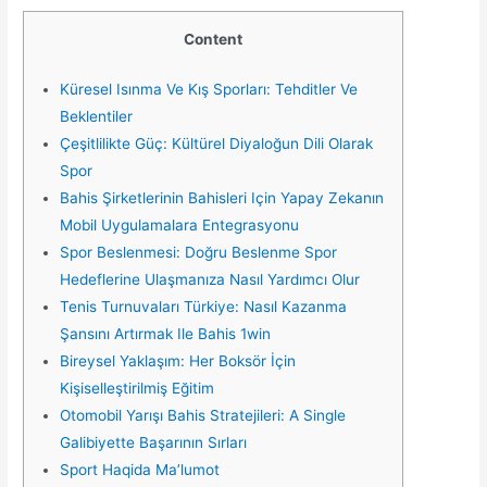
Content
Küresel Isınma Ve Kış Sporları: Tehditler Ve
Beklentiler
Çeşitlilikte Güç: Kültürel Diyaloğun Dili Olarak
Spor
Bahis Şirketlerinin Bahisleri Için Yapay Zekanın
Mobil Uygulamalara Entegrasyonu
Spor Beslenmesi: Doğru Beslenme Spor
Hedeflerine Ulaşmanıza Nasıl Yardımcı Olur
Tenis Turnuvaları Türkiye: Nasıl Kazanma
Şansını Artırmak Ile Bahis 1win
Bireysel Yaklaşım: Her Boksör İçin
Kişiselleştirilmiş Eğitim
Otomobil Yarışı Bahis Stratejileri: A Single
Galibiyette Başarının Sırları
Sport Haqida Ma’lumot