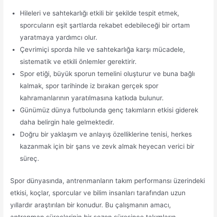
Hileleri ve sahtekarlığı etkili bir şekilde tespit etmek,
sporcuların eşit şartlarda rekabet edebileceği bir ortam
yaratmaya yardımcı olur.
Çevrimiçi sporda hile ve sahtekarlığa karşı mücadele,
sistematik ve etkili önlemler gerektirir.
Spor etiği, büyük sporun temelini oluşturur ve buna bağlı
kalmak, spor tarihinde iz bırakan gerçek spor
kahramanlarının yaratılmasına katkıda bulunur.
Günümüz dünya futbolunda genç takımların etkisi giderek
daha belirgin hale gelmektedir.
Doğru bir yaklaşım ve anlayış özelliklerine tenisi, herkes
kazanmak için bir şans ve zevk almak heyecan verici bir
süreç.
Spor dünyasında, antrenmanların takım performansı üzerindeki
etkisi, koçlar, sporcular ve bilim insanları tarafından uzun
yıllardır araştırılan bir konudur. Bu çalışmanın amacı,
antrenman süreçlerinin bir sezon süresince takımların