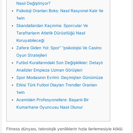
Nasıl Değiştiriyor?
Psikoloji Oranları Boks: Nasıl Rasyonel Kalır Ile
1win
Skandallardan Kaçınma: Sporcular Ve
Taraftarların Atletik Dürüstlüğü Nasıl
Koruyabileceği
Zafere Giden Yol: Spor” “psikolojisi Ve Casino
Oyun Stratejileri
Futbol Kurallarındaki Son Değişiklikler: Detaylı
Analizler Empieza Uzman Görüşleri
Spor Modasının Evrimi: Geçmişten Günümüze
Etkisi Türk Futbol Olayları Trendler Oranları
1win
Acemiden Profesyonellere: Başarılı Bir
Kumarhane Oyuncusu Nasıl Olunur
Fitness dünyası, teknolojik yeniliklerin hızla ilerlemesiyle köklü