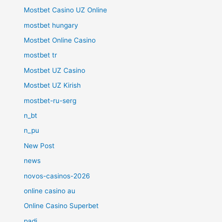
Mostbet Casino UZ Online
mostbet hungary
Mostbet Online Casino
mostbet tr
Mostbet UZ Casino
Mostbet UZ Kirish
mostbet-ru-serg
n_bt
n_pu
New Post
news
novos-casinos-2026
online casino au
Online Casino Superbet
padi