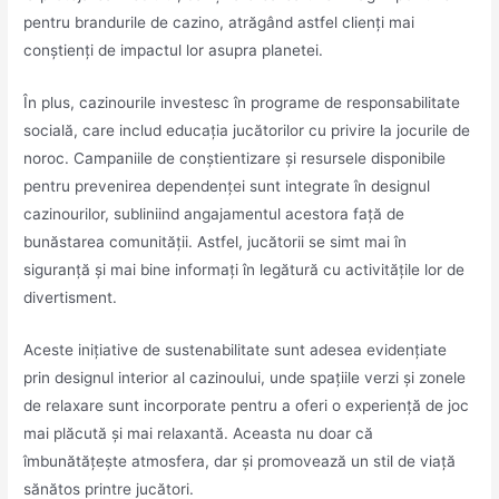
pentru brandurile de cazino, atrăgând astfel clienți mai
conștienți de impactul lor asupra planetei.
În plus, cazinourile investesc în programe de responsabilitate
socială, care includ educația jucătorilor cu privire la jocurile de
noroc. Campaniile de conștientizare și resursele disponibile
pentru prevenirea dependenței sunt integrate în designul
cazinourilor, subliniind angajamentul acestora față de
bunăstarea comunității. Astfel, jucătorii se simt mai în
siguranță și mai bine informați în legătură cu activitățile lor de
divertisment.
Aceste inițiative de sustenabilitate sunt adesea evidențiate
prin designul interior al cazinoului, unde spațiile verzi și zonele
de relaxare sunt incorporate pentru a oferi o experiență de joc
mai plăcută și mai relaxantă. Aceasta nu doar că
îmbunătățește atmosfera, dar și promovează un stil de viață
sănătos printre jucători.