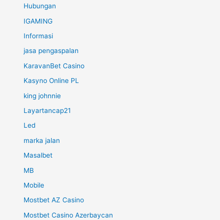
Hubungan
IGAMING
Informasi
jasa pengaspalan
KaravanBet Casino
Kasyno Online PL
king johnnie
Layartancap21
Led
marka jalan
Masalbet
MB
Mobile
Mostbet AZ Casino
Mostbet Casino Azerbaycan