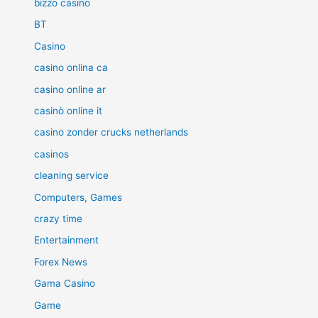
bizzo casino
BT
Casino
casino onlina ca
casino online ar
casinò online it
casino zonder crucks netherlands
casinos
cleaning service
Computers, Games
crazy time
Entertainment
Forex News
Gama Casino
Game