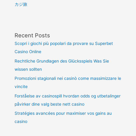
カジ旅
Recent Posts
Scopri i giochi più popolari da provare su Superbet
Casino Online
Rechtliche Grundlagen des Glücksspiels Was Sie
wissen sollten
Promozioni stagionali nei casinò come massimizzare le
vincite
Forståelse av casinospill hvordan odds og utbetalinger
påvirker dine valg beste nett casino
Stratégies avancées pour maximiser vos gains au
casino