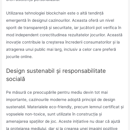
Utilizarea tehnologiei blockchain este o altă tendință
emergentă în designul cazinourilor. Aceasta oferă un nivel
sporit de transparență și securitate, iar jucătorii pot verifica în
mod independent corectitudinea rezultatelor jocurilor. Această
inovație contribuie la creșterea încrederii consumatorilor și la
atragerea unui public mai larg, inclusiv a celor care preferă
jocurile online.
Design sustenabil și responsabilitate
socială
Pe măsură ce preocupările pentru mediu devin tot mai
importante, cazinourile moderne adoptă principii de design
sustenabil. Materialele eco-friendly, precum lemnul certificat și
vopselele non-toxice, sunt utilizate în construcția și
amenajarea spațiilor de joc. Aceste inițiative nu doar că ajută
la protejarea mediului, dar și la crearea unei imagini pozitive