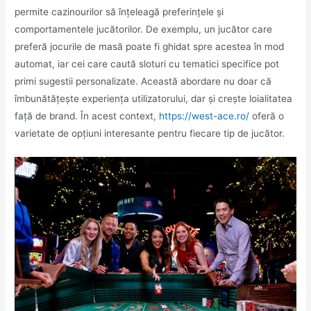
permite cazinourilor să înțeleagă preferințele și
comportamentele jucătorilor. De exemplu, un jucător care
preferă jocurile de masă poate fi ghidat spre acestea în mod
automat, iar cei care caută sloturi cu tematici specifice pot
primi sugestii personalizate. Această abordare nu doar că
îmbunătățește experiența utilizatorului, dar și crește loialitatea
față de brand. În acest context,
https://west-ace.ro/
oferă o
varietate de opțiuni interesante pentru fiecare tip de jucător.