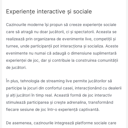
Experiențe interactive și sociale
Cazinourile moderne își propun să creeze experiențe sociale
care să atragă nu doar jucătorii, ci și spectatorii. Aceasta se
realizează prin organizarea de evenimente live, competiții și
turnee, unde participanții pot interacționa și socializa. Aceste
evenimente nu numai că adaugă o dimensiune suplimentară
experienței de joc, dar și contribuie la construirea comunității
de jucători.
În plus, tehnologia de streaming live permite jucătorilor să
participe la jocuri din confortul casei, interacționând cu dealerii
și alți jucători în timp real. Această formă de joc interactiv
stimulează participarea și crește adrenalina, transformând
fiecare sesiune de joc într-o experiență captivantă.
De asemenea, cazinourile integrează platforme sociale care