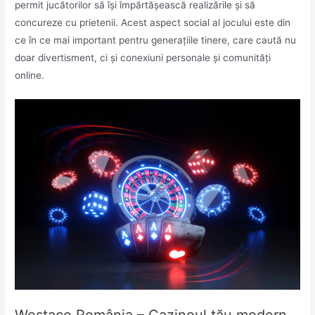
permit jucătorilor să își împărtășească realizările și să
concureze cu prietenii. Acest aspect social al jocului este din
ce în ce mai important pentru generațiile tinere, care caută nu
doar divertisment, ci și conexiuni personale și comunități
online.
Westace România – Cazinoul tău modern