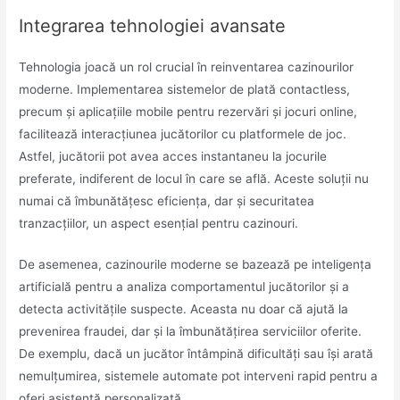
Integrarea tehnologiei avansate
Tehnologia joacă un rol crucial în reinventarea cazinourilor
moderne. Implementarea sistemelor de plată contactless,
precum și aplicațiile mobile pentru rezervări și jocuri online,
facilitează interacțiunea jucătorilor cu platformele de joc.
Astfel, jucătorii pot avea acces instantaneu la jocurile
preferate, indiferent de locul în care se află. Aceste soluții nu
numai că îmbunătățesc eficiența, dar și securitatea
tranzacțiilor, un aspect esențial pentru cazinouri.
De asemenea, cazinourile moderne se bazează pe inteligența
artificială pentru a analiza comportamentul jucătorilor și a
detecta activitățile suspecte. Aceasta nu doar că ajută la
prevenirea fraudei, dar și la îmbunătățirea serviciilor oferite.
De exemplu, dacă un jucător întâmpină dificultăți sau își arată
nemulțumirea, sistemele automate pot interveni rapid pentru a
oferi asistență personalizată.