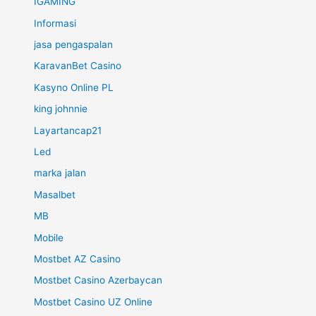
IGAMING
Informasi
jasa pengaspalan
KaravanBet Casino
Kasyno Online PL
king johnnie
Layartancap21
Led
marka jalan
Masalbet
MB
Mobile
Mostbet AZ Casino
Mostbet Casino Azerbaycan
Mostbet Casino UZ Online