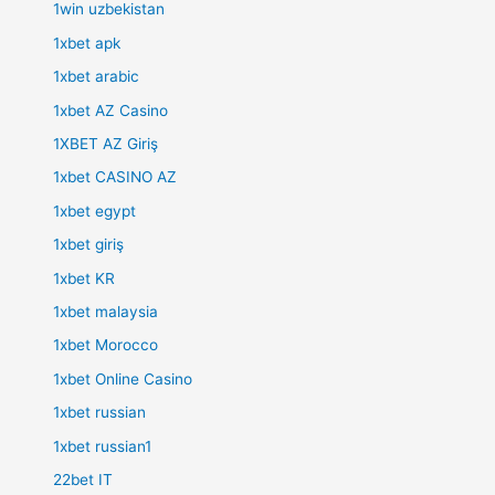
1win uzbekistan
1xbet apk
1xbet arabic
1xbet AZ Casino
1XBET AZ Giriş
1xbet CASINO AZ
1xbet egypt
1xbet giriş
1xbet KR
1xbet malaysia
1xbet Morocco
1xbet Online Casino
1xbet russian
1xbet russian1
22bet IT