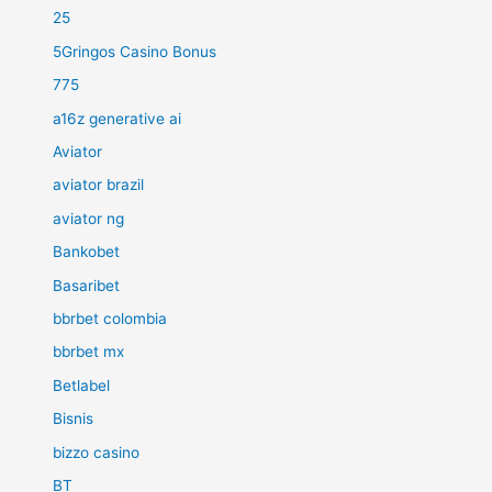
25
5Gringos Casino Bonus
775
a16z generative ai
Aviator
aviator brazil
aviator ng
Bankobet
Basaribet
bbrbet colombia
bbrbet mx
Betlabel
Bisnis
bizzo casino
BT