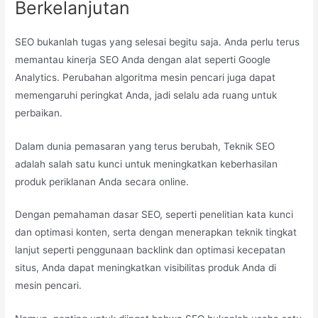
Berkelanjutan
SEO bukanlah tugas yang selesai begitu saja. Anda perlu terus
memantau kinerja SEO Anda dengan alat seperti Google
Analytics. Perubahan algoritma mesin pencari juga dapat
memengaruhi peringkat Anda, jadi selalu ada ruang untuk
perbaikan.
Dalam dunia pemasaran yang terus berubah, Teknik SEO
adalah salah satu kunci untuk meningkatkan keberhasilan
produk periklanan Anda secara online.
Dengan pemahaman dasar SEO, seperti penelitian kata kunci
dan optimasi konten, serta dengan menerapkan teknik tingkat
lanjut seperti penggunaan backlink dan optimasi kecepatan
situs, Anda dapat meningkatkan visibilitas produk Anda di
mesin pencari.