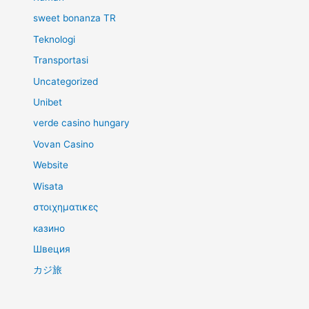
sweet bonanza TR
Teknologi
Transportasi
Uncategorized
Unibet
verde casino hungary
Vovan Casino
Website
Wisata
στοιχηματικες
казино
Швеция
カジ旅