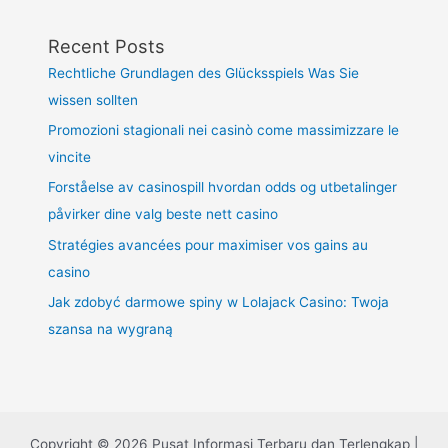
Recent Posts
Rechtliche Grundlagen des Glücksspiels Was Sie
wissen sollten
Promozioni stagionali nei casinò come massimizzare le
vincite
Forståelse av casinospill hvordan odds og utbetalinger
påvirker dine valg beste nett casino
Stratégies avancées pour maximiser vos gains au
casino
Jak zdobyć darmowe spiny w Lolajack Casino: Twoja
szansa na wygraną
Copyright © 2026 Pusat Informasi Terbaru dan Terlengkap |