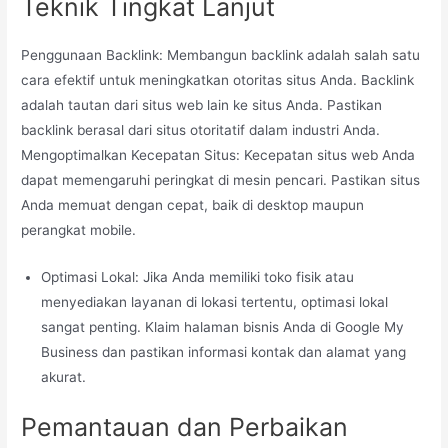
Teknik Tingkat Lanjut
Penggunaan Backlink: Membangun backlink adalah salah satu
cara efektif untuk meningkatkan otoritas situs Anda. Backlink
adalah tautan dari situs web lain ke situs Anda. Pastikan
backlink berasal dari situs otoritatif dalam industri Anda.
Mengoptimalkan Kecepatan Situs: Kecepatan situs web Anda
dapat memengaruhi peringkat di mesin pencari. Pastikan situs
Anda memuat dengan cepat, baik di desktop maupun
perangkat mobile.
Optimasi Lokal: Jika Anda memiliki toko fisik atau
menyediakan layanan di lokasi tertentu, optimasi lokal
sangat penting. Klaim halaman bisnis Anda di Google My
Business dan pastikan informasi kontak dan alamat yang
akurat.
Pemantauan dan Perbaikan