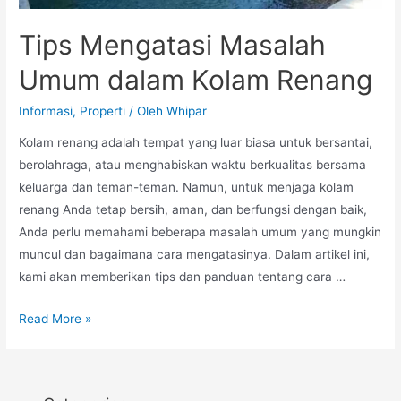
Tips Mengatasi Masalah
Umum dalam Kolam Renang
Informasi
,
Properti
/ Oleh
Whipar
Kolam renang adalah tempat yang luar biasa untuk bersantai,
berolahraga, atau menghabiskan waktu berkualitas bersama
keluarga dan teman-teman. Namun, untuk menjaga kolam
renang Anda tetap bersih, aman, dan berfungsi dengan baik,
Anda perlu memahami beberapa masalah umum yang mungkin
muncul dan bagaimana cara mengatasinya. Dalam artikel ini,
kami akan memberikan tips dan panduan tentang cara …
Tips
Read More »
Mengatasi
Masalah
Umum