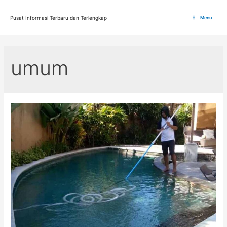
Lewati
ke
Pusat Informasi Terbaru dan Terlengkap
Menu
Main
konten
Menu
umum