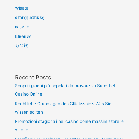
Wisata
στοιχηματικες
казино
Швеция
カジ旅
Recent Posts
Scopri i giochi più popolari da provare su Superbet
Casino Online
Rechtliche Grundlagen des Glücksspiels Was Sie
wissen sollten
Promozioni stagionali nei casinò come massimizzare le
vincite