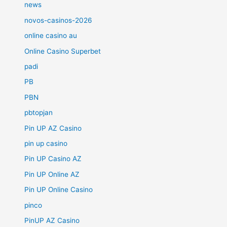
news
novos-casinos-2026
online casino au
Online Casino Superbet
padi
PB
PBN
pbtopjan
Pin UP AZ Casino
pin up casino
Pin UP Casino AZ
Pin UP Online AZ
Pin UP Online Casino
pinco
PinUP AZ Casino