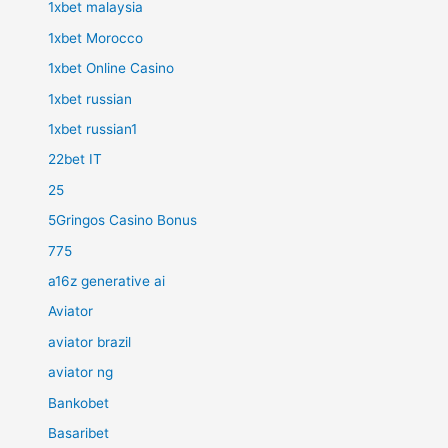
1xbet malaysia
1xbet Morocco
1xbet Online Casino
1xbet russian
1xbet russian1
22bet IT
25
5Gringos Casino Bonus
775
a16z generative ai
Aviator
aviator brazil
aviator ng
Bankobet
Basaribet