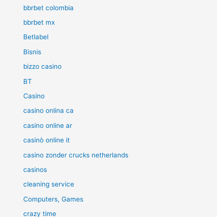
bbrbet colombia
bbrbet mx
Betlabel
Bisnis
bizzo casino
BT
Casino
casino onlina ca
casino online ar
casinò online it
casino zonder crucks netherlands
casinos
cleaning service
Computers, Games
crazy time