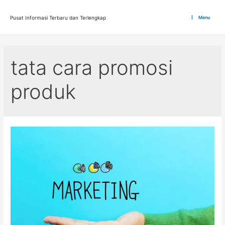
Lewati
ke
Pusat Informasi Terbaru dan Terlengkap
Menu
Main
konten
Menu
tata cara promosi
produk