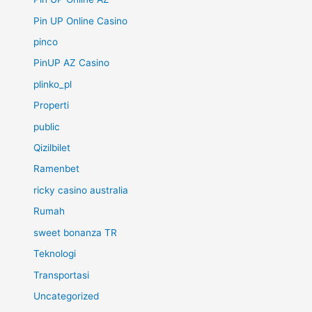
Pin UP Online Casino
pinco
PinUP AZ Casino
plinko_pl
Properti
public
Qizilbilet
Ramenbet
ricky casino australia
Rumah
sweet bonanza TR
Teknologi
Transportasi
Uncategorized