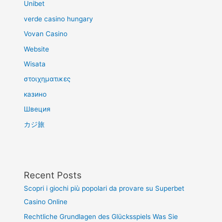
Unibet
verde casino hungary
Vovan Casino
Website
Wisata
στοιχηματικες
казино
Швеция
カジ旅
Recent Posts
Scopri i giochi più popolari da provare su Superbet
Casino Online
Rechtliche Grundlagen des Glücksspiels Was Sie