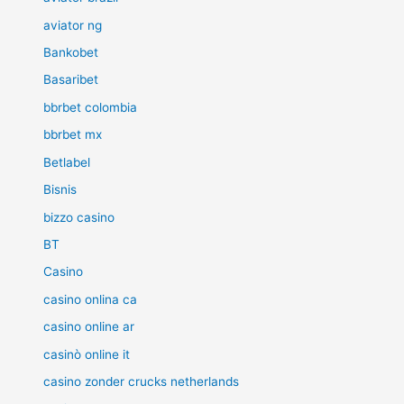
aviator ng
Bankobet
Basaribet
bbrbet colombia
bbrbet mx
Betlabel
Bisnis
bizzo casino
BT
Casino
casino onlina ca
casino online ar
casinò online it
casino zonder crucks netherlands