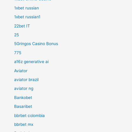
1xbet russian
1xbet russian1
22bet IT
25
5Gringos Casino Bonus
775
a16z generative ai
Aviator
aviator brazil
aviator ng
Bankobet
Basaribet
bbrbet colombia
bbrbet mx