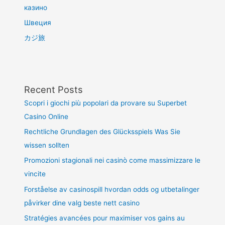
казино
Швеция
カジ旅
Recent Posts
Scopri i giochi più popolari da provare su Superbet
Casino Online
Rechtliche Grundlagen des Glücksspiels Was Sie
wissen sollten
Promozioni stagionali nei casinò come massimizzare le
vincite
Forståelse av casinospill hvordan odds og utbetalinger
påvirker dine valg beste nett casino
Stratégies avancées pour maximiser vos gains au