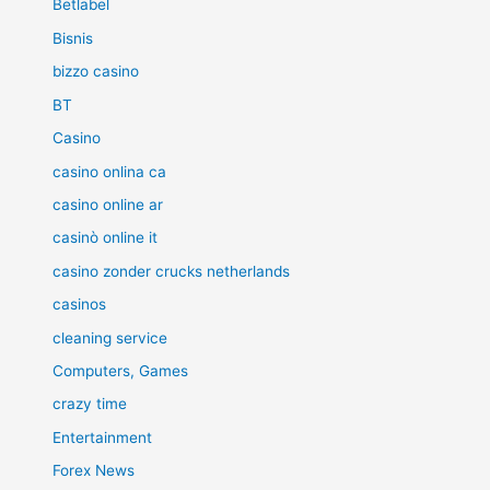
Betlabel
Bisnis
bizzo casino
BT
Casino
casino onlina ca
casino online ar
casinò online it
casino zonder crucks netherlands
casinos
cleaning service
Computers, Games
crazy time
Entertainment
Forex News