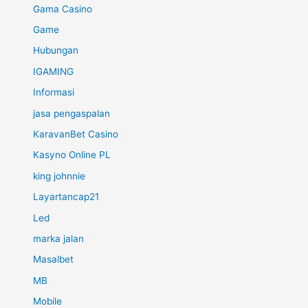
Gama Casino
Game
Hubungan
IGAMING
Informasi
jasa pengaspalan
KaravanBet Casino
Kasyno Online PL
king johnnie
Layartancap21
Led
marka jalan
Masalbet
MB
Mobile