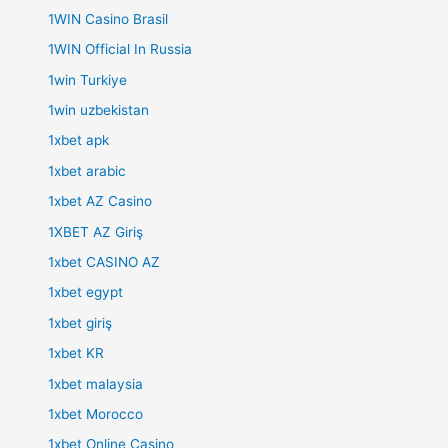
1WIN Casino Brasil
1WIN Official In Russia
1win Turkiye
1win uzbekistan
1xbet apk
1xbet arabic
1xbet AZ Casino
1XBET AZ Giriş
1xbet CASINO AZ
1xbet egypt
1xbet giriş
1xbet KR
1xbet malaysia
1xbet Morocco
1xbet Online Casino