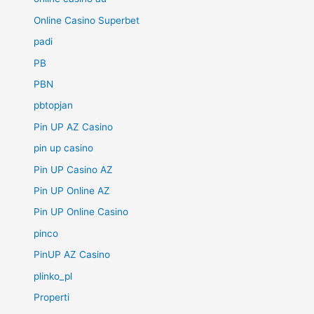
Online Casino Superbet
padi
PB
PBN
pbtopjan
Pin UP AZ Casino
pin up casino
Pin UP Casino AZ
Pin UP Online AZ
Pin UP Online Casino
pinco
PinUP AZ Casino
plinko_pl
Properti