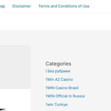
map
Disclaimer
Terms and Conditions of Use
Categories
! Без рубрики
1Win AZ Casino
1WIN Casino Brasil
1WIN Official In Russia
1win Turkiye