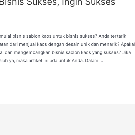
Bisnis Sukses, Ingin Sukses
ulai bisnis sablon kaos untuk bisnis sukses? Anda tertarik
tan dari menjual kaos dengan desain unik dan menarik? Apaka
ai dan mengembangkan bisnis sablon kaos yang sukses? Jika
lah ya, maka artikel ini ada untuk Anda. Dalam …