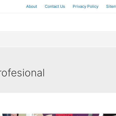
About
Contact Us
Privacy Policy
Site
ofesional