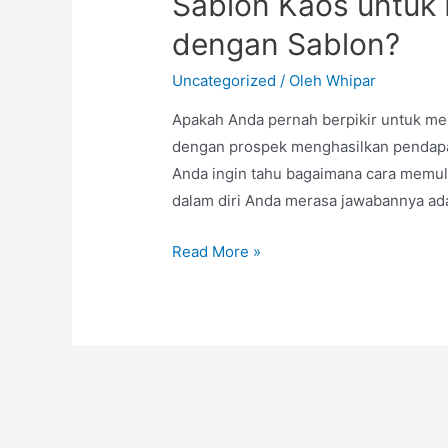
Sablon Kaos untuk 
dengan Sablon?
Uncategorized
/ Oleh
Whipar
Apakah Anda pernah berpikir untuk mem
dengan prospek menghasilkan pendapa
Anda ingin tahu bagaimana cara memul
dalam diri Anda merasa jawabannya ada
Sablon
Read More »
Kaos
untuk
Bisnis
Sukses,
Ingin
Sukses
dengan