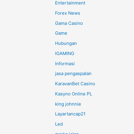
Entertainment
Forex News
Gama Casino
Game
Hubungan
IGAMING
Informasi
jasa pengaspalan
KaravanBet Casino
Kasyno Online PL
king johnnie
Layartancap21
Led