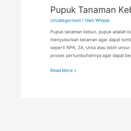
Pupuk Tanaman Ke
Uncategorized
/ Oleh
Whipar
Pupuk tanaman kebun, pupuk adalah baha
menyuburkan tanaman agar dapat tumb
seperti NPK, ZA, Urea atau lebih uns
proses pertumbuhannya agar dapat ber
Pupuk
Read More »
Tanaman
Kebun