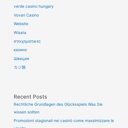
verde casino hungary
Vovan Casino
Website
Wisata
στοιχηματικες
казино
Швеция
カジ旅
Recent Posts
Rechtliche Grundlagen des Glücksspiels Was Sie
wissen sollten
Promozioni stagionali nei casinò come massimizzare le