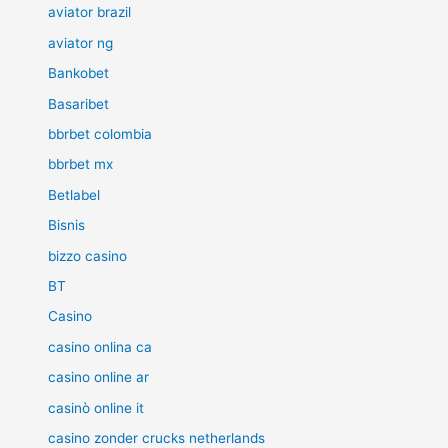
aviator brazil
aviator ng
Bankobet
Basaribet
bbrbet colombia
bbrbet mx
Betlabel
Bisnis
bizzo casino
BT
Casino
casino onlina ca
casino online ar
casinò online it
casino zonder crucks netherlands