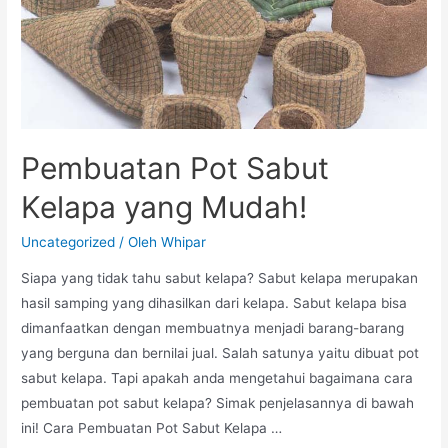
Pembuatan Pot Sabut
Kelapa yang Mudah!
Uncategorized
/ Oleh
Whipar
Siapa yang tidak tahu sabut kelapa? Sabut kelapa merupakan
hasil samping yang dihasilkan dari kelapa. Sabut kelapa bisa
dimanfaatkan dengan membuatnya menjadi barang-barang
yang berguna dan bernilai jual. Salah satunya yaitu dibuat pot
sabut kelapa. Tapi apakah anda mengetahui bagaimana cara
pembuatan pot sabut kelapa? Simak penjelasannya di bawah
ini! Cara Pembuatan Pot Sabut Kelapa …