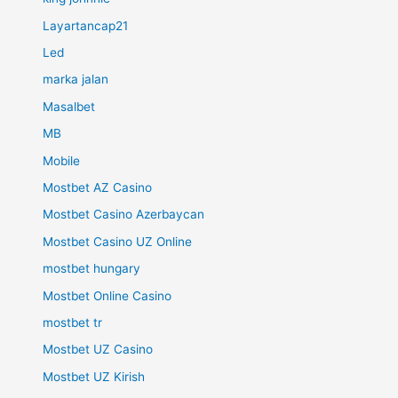
Layartancap21
Led
marka jalan
Masalbet
MB
Mobile
Mostbet AZ Casino
Mostbet Casino Azerbaycan
Mostbet Casino UZ Online
mostbet hungary
Mostbet Online Casino
mostbet tr
Mostbet UZ Casino
Mostbet UZ Kirish