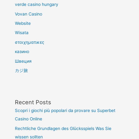
verde casino hungary
Vovan Casino
Website
Wisata
στοιχηματικες
казино
Швеция
カジ旅
Recent Posts
Scopri i giochi più popolari da provare su Superbet
Casino Online
Rechtliche Grundlagen des Glücksspiels Was Sie
wissen sollten