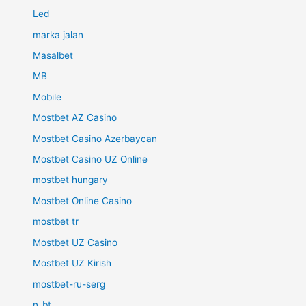
Led
marka jalan
Masalbet
MB
Mobile
Mostbet AZ Casino
Mostbet Casino Azerbaycan
Mostbet Casino UZ Online
mostbet hungary
Mostbet Online Casino
mostbet tr
Mostbet UZ Casino
Mostbet UZ Kirish
mostbet-ru-serg
n_bt