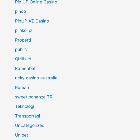
Pin UP Online Casino
pinco
PinUP AZ Casino
plinko_pl
Properti
public
Qizilbilet
Ramenbet
ricky casino australia
Rumah
sweet bonanza TR
Teknologi
Transportasi
Uncategorized
Unibet