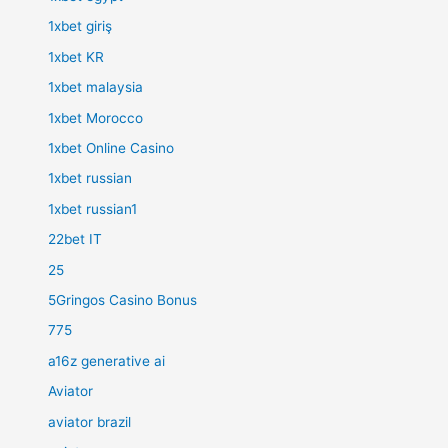
1xbet giriş
1xbet KR
1xbet malaysia
1xbet Morocco
1xbet Online Casino
1xbet russian
1xbet russian1
22bet IT
25
5Gringos Casino Bonus
775
a16z generative ai
Aviator
aviator brazil