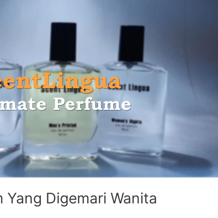
m Yang Digemari Wanita