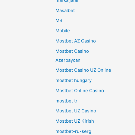
marka jalan
Masalbet
MB
Mobile
Mostbet AZ Casino
Mostbet Casino
Azerbaycan
Mostbet Casino UZ Online
mostbet hungary
Mostbet Online Casino
mostbet tr
Mostbet UZ Casino
Mostbet UZ Kirish
mostbet-ru-serg