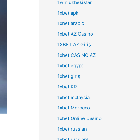
1win uzbekistan
1xbet apk
1xbet arabic
1xbet AZ Casino
1XBET AZ Giriş
1xbet CASINO AZ
1xbet egypt
1xbet giriş
1xbet KR
1xbet malaysia
1xbet Morocco
1xbet Online Casino
1xbet russian
1xbet russian1