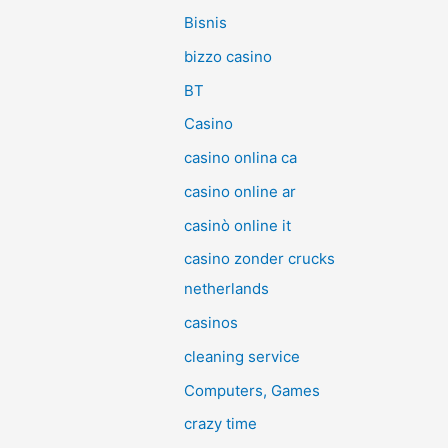
Bisnis
bizzo casino
BT
Casino
casino onlina ca
casino online ar
casinò online it
casino zonder crucks
netherlands
casinos
cleaning service
Computers, Games
crazy time