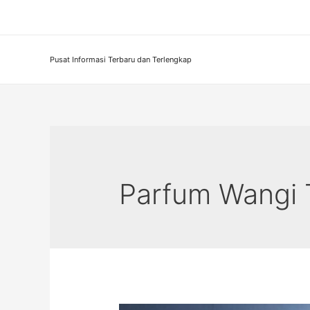
Lewati
ke
konten
Pusat Informasi Terbaru dan Terlengkap
Parfum Wangi