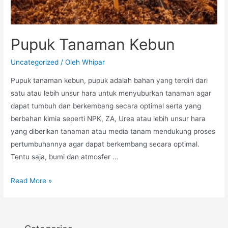
Pupuk Tanaman Kebun
Uncategorized
/ Oleh
Whipar
Pupuk tanaman kebun, pupuk adalah bahan yang terdiri dari
satu atau lebih unsur hara untuk menyuburkan tanaman agar
dapat tumbuh dan berkembang secara optimal serta yang
berbahan kimia seperti NPK, ZA, Urea atau lebih unsur hara
yang diberikan tanaman atau media tanam mendukung proses
pertumbuhannya agar dapat berkembang secara optimal.
Tentu saja, bumi dan atmosfer …
Pupuk
Read More »
Tanaman
Kebun