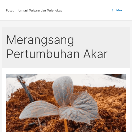
Lewati
ke
Pusat Informasi Terbaru dan Terlengkap
Menu
Main
konten
Menu
Merangsang
Pertumbuhan Akar