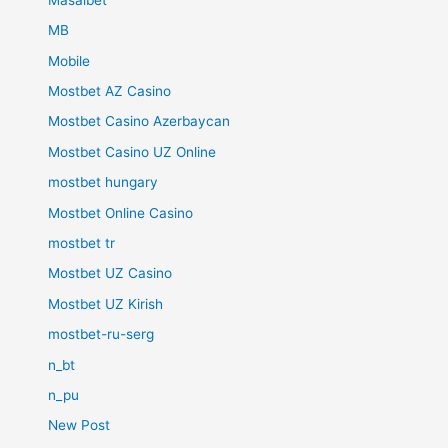
MB
Mobile
Mostbet AZ Casino
Mostbet Casino Azerbaycan
Mostbet Casino UZ Online
mostbet hungary
Mostbet Online Casino
mostbet tr
Mostbet UZ Casino
Mostbet UZ Kirish
mostbet-ru-serg
n_bt
n_pu
New Post