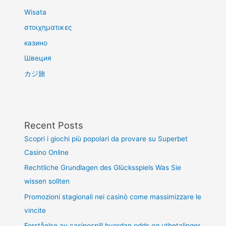
Wisata
στοιχηματικες
казино
Швеция
カジ旅
Recent Posts
Scopri i giochi più popolari da provare su Superbet
Casino Online
Rechtliche Grundlagen des Glücksspiels Was Sie
wissen sollten
Promozioni stagionali nei casinò come massimizzare le
vincite
Forståelse av casinospill hvordan odds og utbetalinger