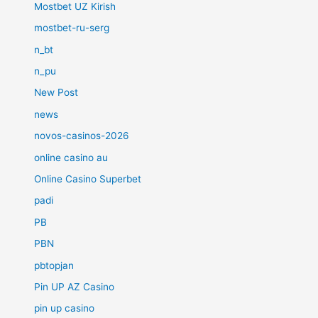
Mostbet UZ Kirish
mostbet-ru-serg
n_bt
n_pu
New Post
news
novos-casinos-2026
online casino au
Online Casino Superbet
padi
PB
PBN
pbtopjan
Pin UP AZ Casino
pin up casino