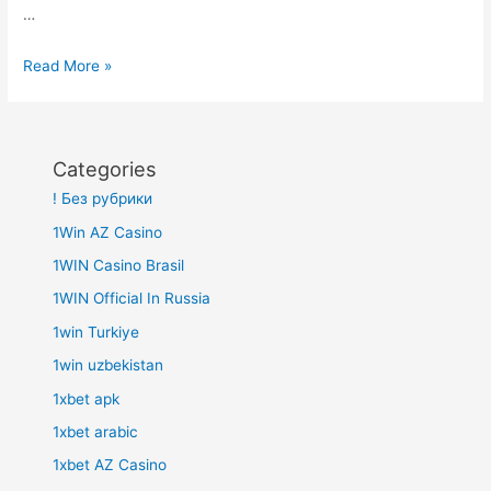
…
Desain
Read More »
Sablon
Unik
untuk
Categories
Kaos,
! Без рубрики
Temukan
Berbagai
1Win AZ Casino
Desain
1WIN Casino Brasil
Kaos!
1WIN Official In Russia
1win Turkiye
1win uzbekistan
1xbet apk
1xbet arabic
1xbet AZ Casino