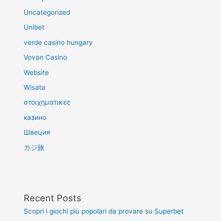
Uncategorized
Unibet
verde casino hungary
Vovan Casino
Website
Wisata
στοιχηματικες
казино
Швеция
カジ旅
Recent Posts
Scopri i giochi più popolari da provare su Superbet