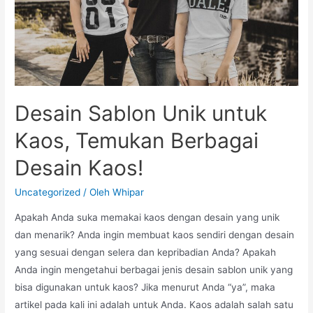
Desain Sablon Unik untuk
Kaos, Temukan Berbagai
Desain Kaos!
Uncategorized
/ Oleh
Whipar
Apakah Anda suka memakai kaos dengan desain yang unik
dan menarik? Anda ingin membuat kaos sendiri dengan desain
yang sesuai dengan selera dan kepribadian Anda? Apakah
Anda ingin mengetahui berbagai jenis desain sablon unik yang
bisa digunakan untuk kaos? Jika menurut Anda “ya”, maka
artikel pada kali ini adalah untuk Anda. Kaos adalah salah satu