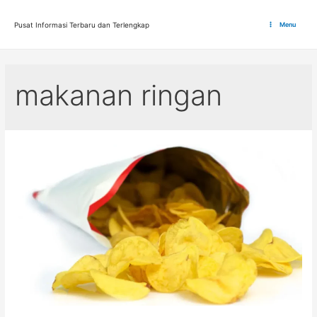
Lewati
ke
Pusat Informasi Terbaru dan Terlengkap
Menu
Main
konten
Menu
makanan ringan