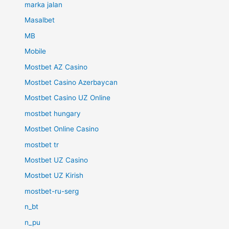
marka jalan
Masalbet
MB
Mobile
Mostbet AZ Casino
Mostbet Casino Azerbaycan
Mostbet Casino UZ Online
mostbet hungary
Mostbet Online Casino
mostbet tr
Mostbet UZ Casino
Mostbet UZ Kirish
mostbet-ru-serg
n_bt
n_pu