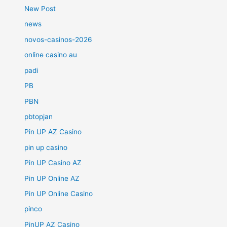
New Post
news
novos-casinos-2026
online casino au
padi
PB
PBN
pbtopjan
Pin UP AZ Casino
pin up casino
Pin UP Casino AZ
Pin UP Online AZ
Pin UP Online Casino
pinco
PinUP AZ Casino