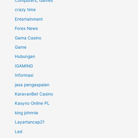
Computers, Games
crazy time
Entertainment
Forex News
Gama Casino
Game
Hubungan
IGAMING
Informasi
jasa pengaspalan
KaravanBet Casino
Kasyno Online PL
king johnnie
Layartancap21
Led