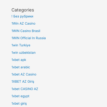
Snack
Categories
yang
! Без рубрики
Menarik
Dipasaran?
1Win AZ Casino
Simak
1WIN Casino Brasil
Ini!
1WIN Official In Russia
1win Turkiye
1win uzbekistan
1xbet apk
1xbet arabic
1xbet AZ Casino
1XBET AZ Giriş
1xbet CASINO AZ
1xbet egypt
1xbet giriş