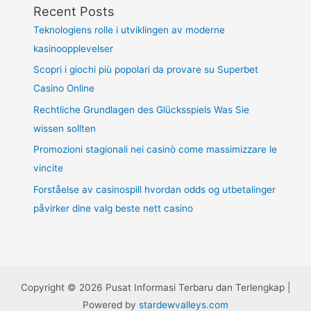
Recent Posts
Teknologiens rolle i utviklingen av moderne
kasinoopplevelser
Scopri i giochi più popolari da provare su Superbet
Casino Online
Rechtliche Grundlagen des Glücksspiels Was Sie
wissen sollten
Promozioni stagionali nei casinò come massimizzare le
vincite
Forståelse av casinospill hvordan odds og utbetalinger
påvirker dine valg beste nett casino
Copyright © 2026 Pusat Informasi Terbaru dan Terlengkap |
Powered by
stardewvalleys.com