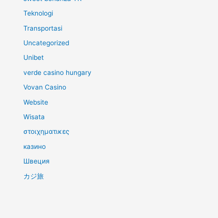
Teknologi
Transportasi
Uncategorized
Unibet
verde casino hungary
Vovan Casino
Website
Wisata
στοιχηματικες
казино
Швеция
カジ旅