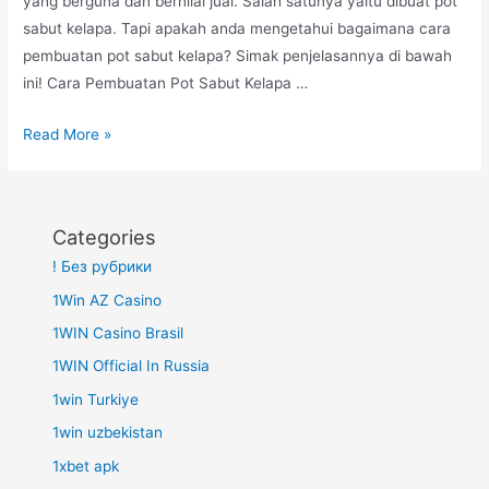
yang berguna dan bernilai jual. Salah satunya yaitu dibuat pot
sabut kelapa. Tapi apakah anda mengetahui bagaimana cara
pembuatan pot sabut kelapa? Simak penjelasannya di bawah
ini! Cara Pembuatan Pot Sabut Kelapa …
Pembuatan
Read More »
Pot
Sabut
Kelapa
Categories
yang
! Без рубрики
Mudah!
1Win AZ Casino
1WIN Casino Brasil
1WIN Official In Russia
1win Turkiye
1win uzbekistan
1xbet apk