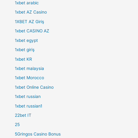
1xbet arabic
1xbet AZ Casino
1XBET AZ Giriş
1xbet CASINO AZ
1xbet egypt
1xbet giriş
1xbet KR
1xbet malaysia
1xbet Morocco
1xbet Online Casino
1xbet russian
1xbet russian1
22bet IT
25
5Gringos Casino Bonus