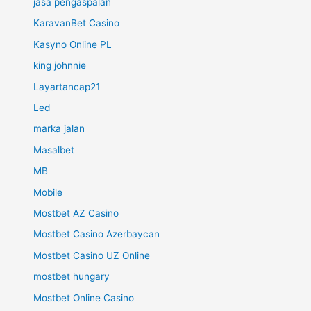
jasa pengaspalan
KaravanBet Casino
Kasyno Online PL
king johnnie
Layartancap21
Led
marka jalan
Masalbet
MB
Mobile
Mostbet AZ Casino
Mostbet Casino Azerbaycan
Mostbet Casino UZ Online
mostbet hungary
Mostbet Online Casino