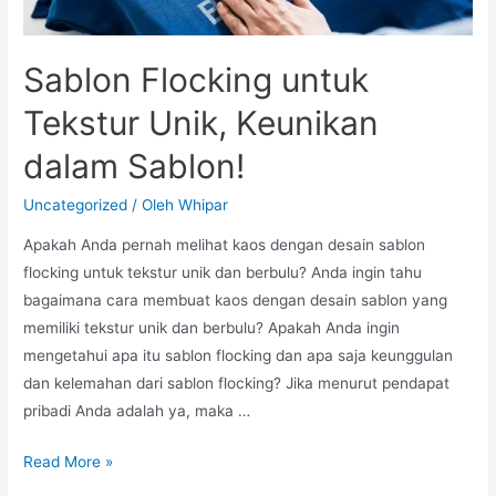
Sablon Flocking untuk
Tekstur Unik, Keunikan
dalam Sablon!
Uncategorized
/ Oleh
Whipar
Apakah Anda pernah melihat kaos dengan desain sablon
flocking untuk tekstur unik dan berbulu? Anda ingin tahu
bagaimana cara membuat kaos dengan desain sablon yang
memiliki tekstur unik dan berbulu? Apakah Anda ingin
mengetahui apa itu sablon flocking dan apa saja keunggulan
dan kelemahan dari sablon flocking? Jika menurut pendapat
pribadi Anda adalah ya, maka …
Sablon
Read More »
Flocking