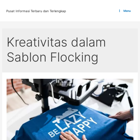
Lewati
ke
Pusat Informasi Terbaru dan Terlengkap
Menu
Main
konten
Menu
Kreativitas dalam
Sablon Flocking