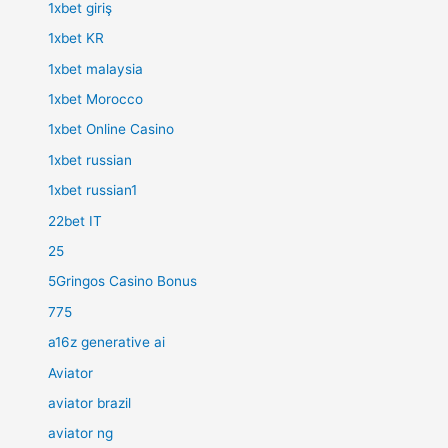
1xbet giriş
1xbet KR
1xbet malaysia
1xbet Morocco
1xbet Online Casino
1xbet russian
1xbet russian1
22bet IT
25
5Gringos Casino Bonus
775
a16z generative ai
Aviator
aviator brazil
aviator ng