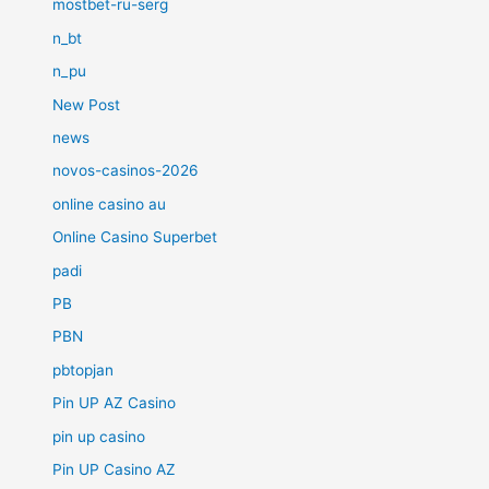
mostbet-ru-serg
n_bt
n_pu
New Post
news
novos-casinos-2026
online casino au
Online Casino Superbet
padi
PB
PBN
pbtopjan
Pin UP AZ Casino
pin up casino
Pin UP Casino AZ