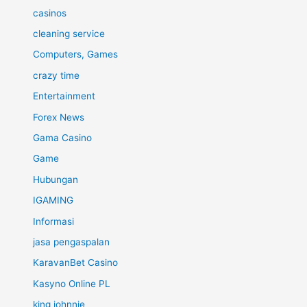
casinos
cleaning service
Computers, Games
crazy time
Entertainment
Forex News
Gama Casino
Game
Hubungan
IGAMING
Informasi
jasa pengaspalan
KaravanBet Casino
Kasyno Online PL
king johnnie