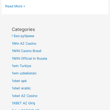
Iklan
Read More »
Produk
Berkualitas
Visual
Categories
Dapat
! Без рубрики
Meningkatkan
Visibilitas
1Win AZ Casino
dan
1WIN Casino Brasil
Pengaruh
1WIN Official In Russia
Brand
1win Turkiye
Anda
1win uzbekistan
1xbet apk
1xbet arabic
1xbet AZ Casino
1XBET AZ Giriş