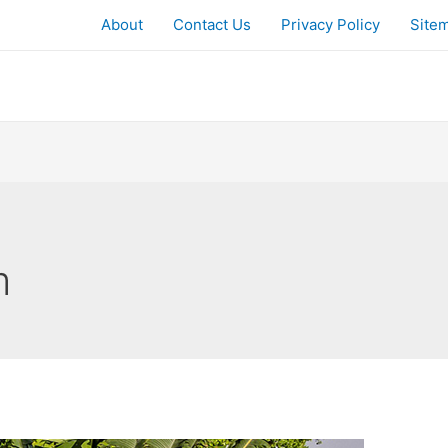
About
Contact Us
Privacy Policy
Site
m