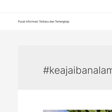
Lewati
ke
konten
Pusat Informasi Terbaru dan Terlengkap
#keajaibanala