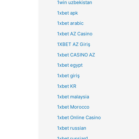
1win uzbekistan
1xbet apk
1xbet arabic
1xbet AZ Casino
1XBET AZ Giriş
1xbet CASINO AZ
1xbet egypt
1xbet giriş
1xbet KR
1xbet malaysia
1xbet Morocco
1xbet Online Casino
1xbet russian
1xbet russian1