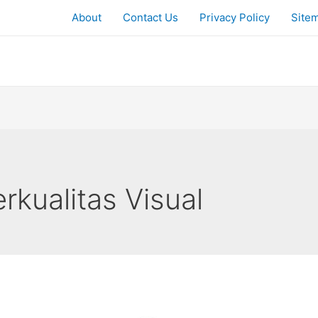
About
Contact Us
Privacy Policy
Site
rkualitas Visual