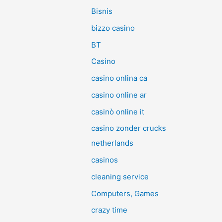
Bisnis
bizzo casino
BT
Casino
casino onlina ca
casino online ar
casinò online it
casino zonder crucks
netherlands
casinos
cleaning service
Computers, Games
crazy time