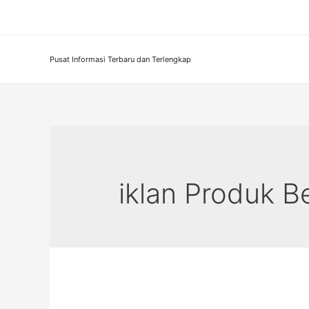
Lewati
ke
konten
Pusat Informasi Terbaru dan Terlengkap
iklan Produk Be