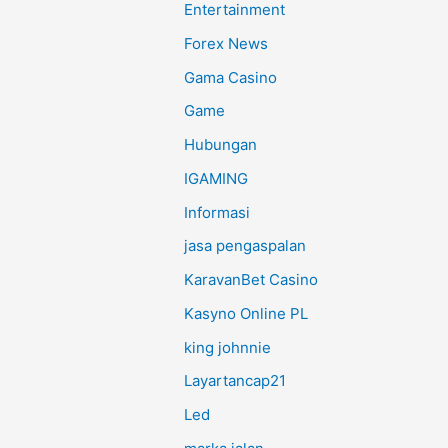
Entertainment
Forex News
Gama Casino
Game
Hubungan
IGAMING
Informasi
jasa pengaspalan
KaravanBet Casino
Kasyno Online PL
king johnnie
Layartancap21
Led