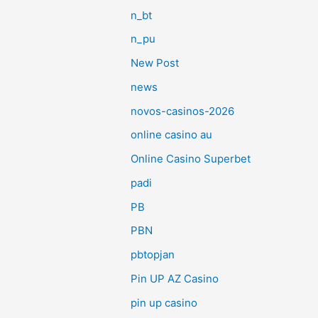
n_bt
n_pu
New Post
news
novos-casinos-2026
online casino au
Online Casino Superbet
padi
PB
PBN
pbtopjan
Pin UP AZ Casino
pin up casino