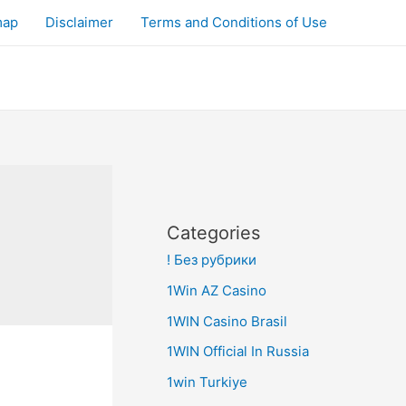
map
Disclaimer
Terms and Conditions of Use
Categories
! Без рубрики
1Win AZ Casino
1WIN Casino Brasil
1WIN Official In Russia
1win Turkiye