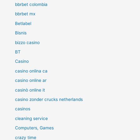
bbrbet colombia
bbrbet mx
Betlabel
Bisnis
bizzo casino
BT
Casino
casino onlina ca
casino online ar
casinò online it
casino zonder crucks netherlands
casinos
cleaning service
Computers, Games
crazy time