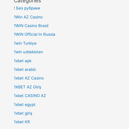
Categories
! Без рубрики
1Win AZ Casino
1WIN Casino Brasil
1WIN Official In Russia
1win Turkiye
1win uzbekistan
1xbet apk
1xbet arabic
1xbet AZ Casino
1XBET AZ Giriş
1xbet CASINO AZ
1xbet egypt
1xbet giriş
1xbet KR