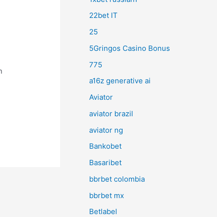
22bet IT
25
5Gringos Casino Bonus
775
h
a16z generative ai
Aviator
aviator brazil
aviator ng
Bankobet
Basaribet
bbrbet colombia
bbrbet mx
Betlabel