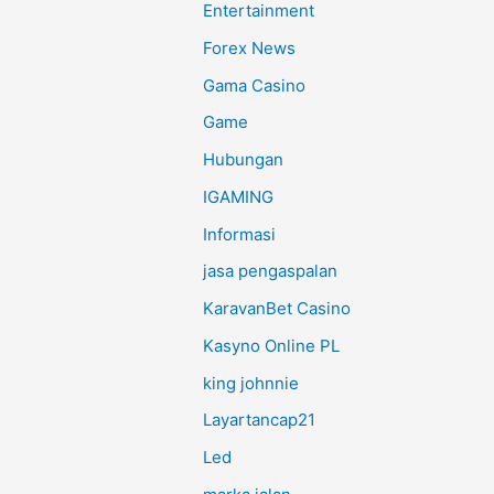
Entertainment
Forex News
Gama Casino
Game
Hubungan
IGAMING
Informasi
jasa pengaspalan
KaravanBet Casino
Kasyno Online PL
king johnnie
Layartancap21
Led