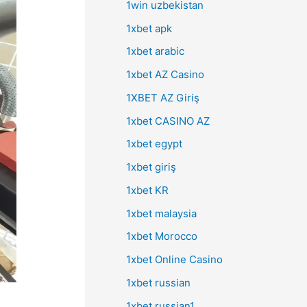
1win uzbekistan
1xbet apk
1xbet arabic
1xbet AZ Casino
1XBET AZ Giriş
1xbet CASINO AZ
1xbet egypt
1xbet giriş
1xbet KR
1xbet malaysia
1xbet Morocco
1xbet Online Casino
1xbet russian
1xbet russian1