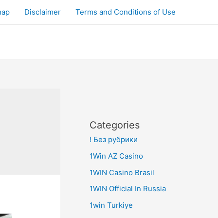
map
Disclaimer
Terms and Conditions of Use
Categories
! Без рубрики
1Win AZ Casino
1WIN Casino Brasil
1WIN Official In Russia
1win Turkiye