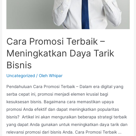
Cara Promosi Terbaik –
Meningkatkan Daya Tarik
Bisnis
Uncategorized
/ Oleh
Whipar
Pendahuluan Cara Promosi Terbaik – Dalam era digital yang
serba cepat ini, promosi menjadi elemen krusial bagi
kesuksesan bisnis. Bagaimana cara memastikan upaya
promosi Anda efektif dan dapat meningkatkan popularitas
bisnis? Artikel ini akan menguraikan beberapa strategi terbaik
yang dapat Anda gunakan untuk meningkatkan daya tarik dan
relevansi promosi dari bisnis Anda. Cara Promosi Terbaik …