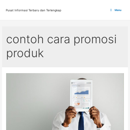
Lewati
ke
Pusat Informasi Terbaru dan Terlengkap
Menu
Main
konten
Menu
contoh cara promosi
produk