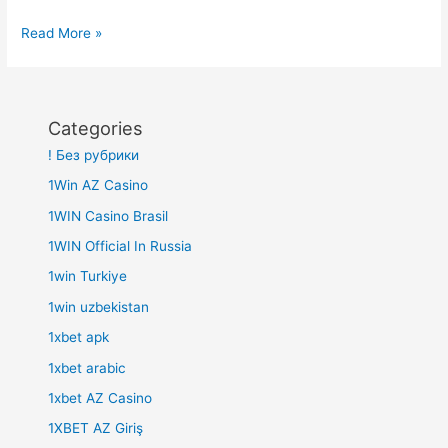
Cara
Read More »
Promosi
Terbaik
–
Categories
Meningkatkan
! Без рубрики
Daya
Tarik
1Win AZ Casino
Bisnis
1WIN Casino Brasil
1WIN Official In Russia
1win Turkiye
1win uzbekistan
1xbet apk
1xbet arabic
1xbet AZ Casino
1XBET AZ Giriş