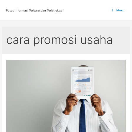
Lewati
ke
Pusat Informasi Terbaru dan Terlengkap
Menu
Main
konten
Menu
cara promosi usaha