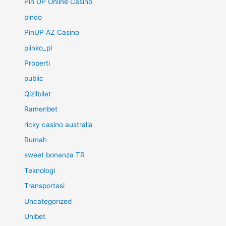
Pin UP Online Casino
pinco
PinUP AZ Casino
plinko_pl
Properti
public
Qizilbilet
Ramenbet
ricky casino australia
Rumah
sweet bonanza TR
Teknologi
Transportasi
Uncategorized
Unibet