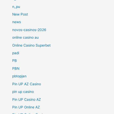
n_pu
New Post
news
novos-casinos-2026
online casino au
Online Casino Superbet
padi
PB
PBN
pbtopjan
Pin UP AZ Casino
pin up casino
Pin UP Casino AZ
Pin UP Online AZ