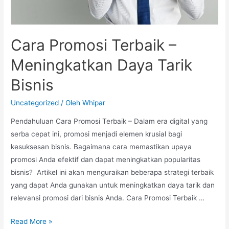
Cara Promosi Terbaik –
Meningkatkan Daya Tarik
Bisnis
Uncategorized
/ Oleh
Whipar
Pendahuluan Cara Promosi Terbaik – Dalam era digital yang
serba cepat ini, promosi menjadi elemen krusial bagi
kesuksesan bisnis. Bagaimana cara memastikan upaya
promosi Anda efektif dan dapat meningkatkan popularitas
bisnis? Artikel ini akan menguraikan beberapa strategi terbaik
yang dapat Anda gunakan untuk meningkatkan daya tarik dan
relevansi promosi dari bisnis Anda. Cara Promosi Terbaik …
Cara
Read More »