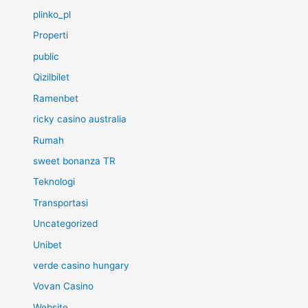
plinko_pl
Properti
public
Qizilbilet
Ramenbet
ricky casino australia
Rumah
sweet bonanza TR
Teknologi
Transportasi
Uncategorized
Unibet
verde casino hungary
Vovan Casino
Website