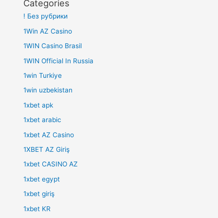
Categories
Tokopedia
! Без рубрики
Biar
Laris
1Win AZ Casino
Manis
1WIN Casino Brasil
1WIN Official In Russia
1win Turkiye
1win uzbekistan
1xbet apk
1xbet arabic
1xbet AZ Casino
1XBET AZ Giriş
1xbet CASINO AZ
1xbet egypt
1xbet giriş
1xbet KR