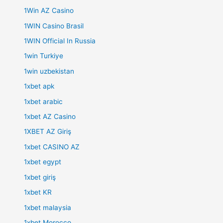
1Win AZ Casino
1WIN Casino Brasil
1WIN Official In Russia
1win Turkiye
1win uzbekistan
1xbet apk
1xbet arabic
1xbet AZ Casino
1XBET AZ Giriş
1xbet CASINO AZ
1xbet egypt
1xbet giriş
1xbet KR
1xbet malaysia
1xbet Morocco