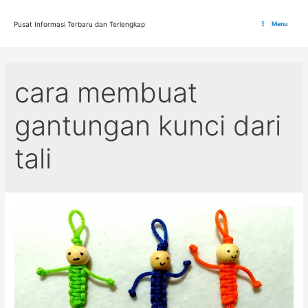
Lewati
ke
Pusat Informasi Terbaru dan Terlengkap
Menu
Main
konten
Menu
cara membuat
gantungan kunci dari
tali