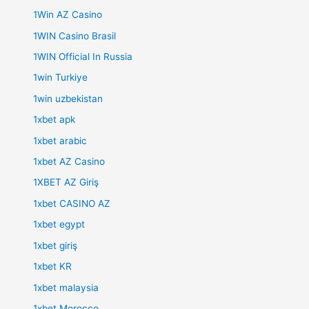
1Win AZ Casino
1WIN Casino Brasil
1WIN Official In Russia
1win Turkiye
1win uzbekistan
1xbet apk
1xbet arabic
1xbet AZ Casino
1XBET AZ Giriş
1xbet CASINO AZ
1xbet egypt
1xbet giriş
1xbet KR
1xbet malaysia
1xbet Morocco