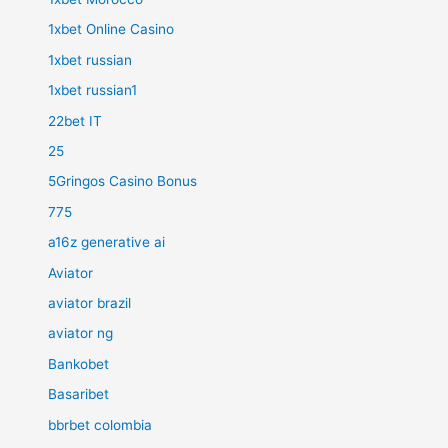
1xbet Online Casino
1xbet russian
1xbet russian1
22bet IT
25
5Gringos Casino Bonus
775
a16z generative ai
Aviator
aviator brazil
aviator ng
Bankobet
Basaribet
bbrbet colombia