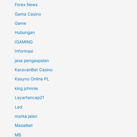
Forex News
Gama Casino
Game
Hubungan
IGAMING
Informasi
jasa pengaspalan
KaravanBet Casino
Kasyno Online PL
king johnnie
Layartancap21
Led
marka jalan
Masalbet
MB