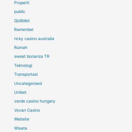
Properti
public
Qizilbilet
Ramenbet
ricky casino australia
Rumah
sweet bonanza TR
Teknologi
Transportasi
Uncategorized
Unibet
verde casino hungary
Vovan Casino
Website
Wisata