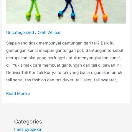
Uncategorized
/ Oleh
Whipar
Siapa yang tidak mempunyai gantungan dari tali? Baik itu
gantungan kunci maupun gantungan pot. Gantungan tersebut
merupakan alat yang berfungsi untuk menyangkutkan kunci,
dll. Yuk simak cara membuat gantungan dari tali di bawah ini!
Definisi Tali Kur Tali Kur yaitu tali yang biasa digunakan untuk
tali serut, tas fashion dan tas duvet, tali jaket, tali sweater, …
Read More »
Categories
! Без рубрики