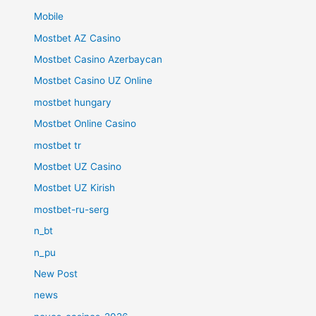
Mobile
Mostbet AZ Casino
Mostbet Casino Azerbaycan
Mostbet Casino UZ Online
mostbet hungary
Mostbet Online Casino
mostbet tr
Mostbet UZ Casino
Mostbet UZ Kirish
mostbet-ru-serg
n_bt
n_pu
New Post
news