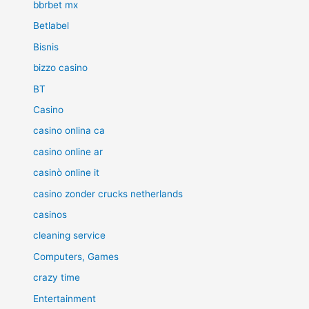
bbrbet mx
Betlabel
Bisnis
bizzo casino
BT
Casino
casino onlina ca
casino online ar
casinò online it
casino zonder crucks netherlands
casinos
cleaning service
Computers, Games
crazy time
Entertainment