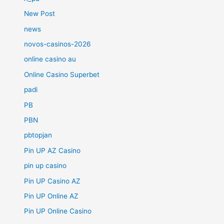
New Post
news
novos-casinos-2026
online casino au
Online Casino Superbet
padi
PB
PBN
pbtopjan
Pin UP AZ Casino
pin up casino
Pin UP Casino AZ
Pin UP Online AZ
Pin UP Online Casino