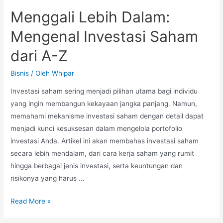
Menggali Lebih Dalam:
Mengenal Investasi Saham
dari A-Z
Bisnis
/ Oleh
Whipar
Investasi saham sering menjadi pilihan utama bagi individu
yang ingin membangun kekayaan jangka panjang. Namun,
memahami mekanisme investasi saham dengan detail dapat
menjadi kunci kesuksesan dalam mengelola portofolio
investasi Anda. Artikel ini akan membahas investasi saham
secara lebih mendalam, dari cara kerja saham yang rumit
hingga berbagai jenis investasi, serta keuntungan dan
risikonya yang harus …
Menggali
Read More »
Lebih