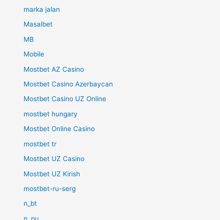
marka jalan
Masalbet
MB
Mobile
Mostbet AZ Casino
Mostbet Casino Azerbaycan
Mostbet Casino UZ Online
mostbet hungary
Mostbet Online Casino
mostbet tr
Mostbet UZ Casino
Mostbet UZ Kirish
mostbet-ru-serg
n_bt
n_pu