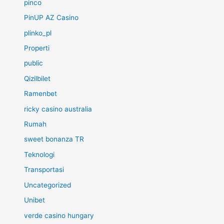
pinco
PinUP AZ Casino
plinko_pl
Properti
public
Qizilbilet
Ramenbet
ricky casino australia
Rumah
sweet bonanza TR
Teknologi
Transportasi
Uncategorized
Unibet
verde casino hungary