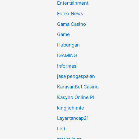
Entertainment
Forex News
Gama Casino
Game
Hubungan
IGAMING
Informasi
jasa pengaspalan
KaravanBet Casino
Kasyno Online PL
king johnnie
Layartancap21
Led