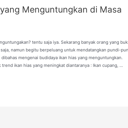
s yang Menguntungkan di Masa
nguntungakan? tentu saja iya. Sekarang banyak orang yang bu
i saja, namun begitu berpeluang untuk mendatangkan pundi-pun
an dibahas mengenai budidaya ikan hias yang menguntungkan.
 trend ikan hias yang meningkat diantaranya : Ikan cupang, …